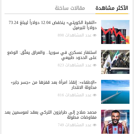
الأكثر مشاهدة
مقالات ساخنة
«النفط الكويتي» ينخفض 12.04 دولاراً ليبلغ 73.24
دولاراً للبرميل
عدد المشاهدات 898
استنفار عسكري في سوريا.. والعراق يعلّق: الوضع
على الحدود طبيعي
عدد المشاهدات 823
«الإطفاء»: إنقاذ امرأة بعد قفزها من «جسر جابر»
محاولة الانتحار
عدد المشاهدات 816
محمد صلاح إلى طرابزون التركي بعقد لموسمين بعد
مفاوضات مطولة
عدد المشاهدات 749