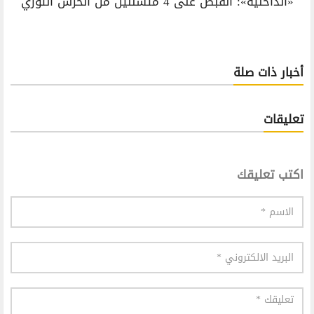
«الداخلية»: القبض على 4 متسللين من الحرس الثوري
أخبار ذات صلة
تعليقات
اكتب تعليقك