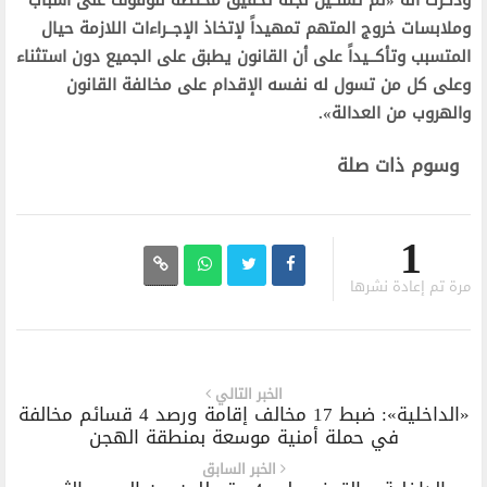
وذكرت أنه «تم تشكيل لجنة تحقيق مختصة للوقوف على أسباب
وملابسات خروج المتهم تمهيداً لإتخاذ الإجــراءات اللازمة حيال
المتسبب وتأكــيداً على أن القانون يطبق على الجميع دون استثناء
وعلى كل من تسول له نفسه الإقدام على مخالفة القانون
والهروب من العدالة».
وسوم ذات صلة
1
مرة تم إعادة نشرها
الخبر التالي
«الداخلية»: ضبط 17 مخالف إقامة ورصد 4 قسائم مخالفة
في حملة أمنية موسعة بمنطقة الهجن
الخبر السابق