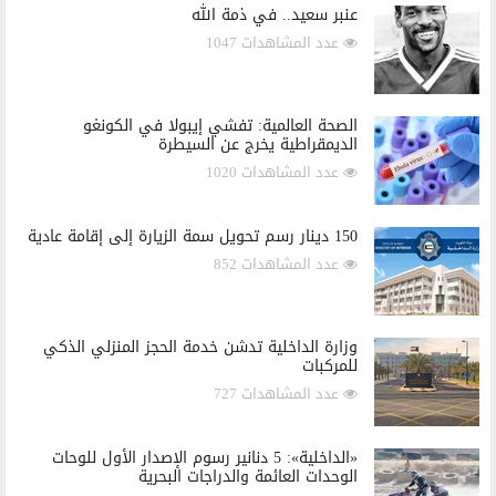
عنبر سعيد.. في ذمة الله
عدد المشاهدات 1047
الصحة العالمية: تفشي إيبولا في الكونغو
الديمقراطية يخرج عن السيطرة
عدد المشاهدات 1020
150 دينار رسم تحويل سمة الزيارة إلى إقامة عادية
عدد المشاهدات 852
وزارة الداخلية تدشن خدمة الحجز المنزلي الذكي
للمركبات
عدد المشاهدات 727
«الداخلية»: 5 دنانير رسوم الإصدار الأول للوحات
الوحدات العائمة والدراجات البحرية