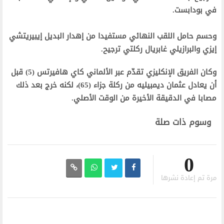
في بودابست.‬
‫وحسم حامل اللقب النهائي مستفيدا من إهدار البديل إيبيريتشي
إيزي والبرازيلي غابريال ركلتي ترجيح.‬
‫وكان الفريق الإنكليزي تقدّم عبر الألماني كاي هافيرتس (5) قبل
أن يعادل عثمان ديمبيليه من ركلة جزاء (65)، لكنه خرج بعد ذلك
مصابا في الدقيقة الأخيرة من الوقت الأصلي.‬
وسوم ذات صلة
0
مرة تم إعادة نشرها