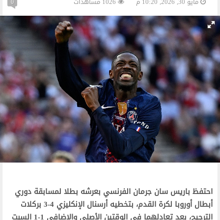
مايو 30, 2026, 10:20 م
1026 مشاهدات
0
‫احتفظ باريس سان جرمان الفرنسي بعرشه بطلا لمسابقة دوري
أبطال أوروبا لكرة القدم، بتخطيه أرسنال الإنكليزي 4-3 بركلات
الترجيح، بعد تعادلهما في الوقتين الأصلي والإضافي 1-1 السبت