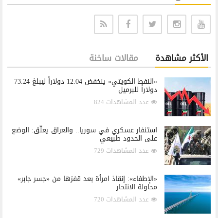
الأكثر مشاهدة
مقالات ساخنة
«النفط الكويتي» ينخفض 12.04 دولاراً ليبلغ 73.24
دولاراً للبرميل
عدد المشاهدات 824
استنفار عسكري في سوريا.. والعراق يعلّق: الوضع
على الحدود طبيعي
عدد المشاهدات 729
«الإطفاء»: إنقاذ امرأة بعد قفزها من «جسر جابر»
محاولة الانتحار
عدد المشاهدات 720