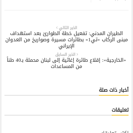
الخبر التالي
الطيران المدني: تفعيل خطة الطوارئ بعد استهداف
مبنى الركاب «تي1» بطائرات مسيرة وصواريخ من العدوان
الإيراني
الخبر السابق
«الخارجية»: إقلاع طائرة إغاثية إلى لبنان محملة بـ40 طناً
من المساعدات
أخبار ذات صلة
تعليقات