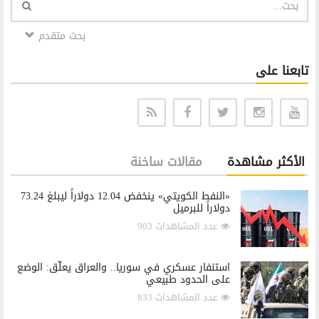
بحث متقدم
تابعنا على
الأكثر مشاهدة
مقالات ساخنة
«النفط الكويتي» ينخفض 12.04 دولاراً ليبلغ 73.24
دولاراً للبرميل
عدد المشاهدات 903
استنفار عسكري في سوريا.. والعراق يعلّق: الوضع
على الحدود طبيعي
عدد المشاهدات 833