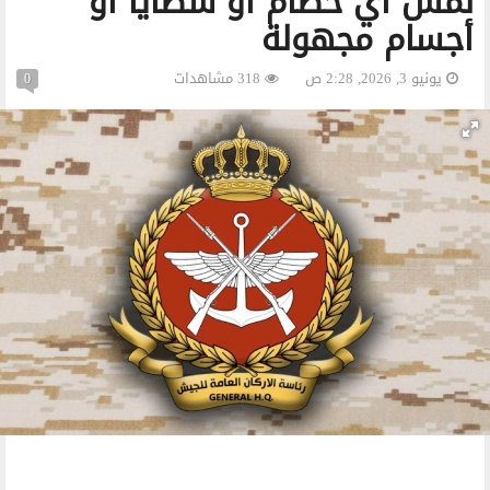
لمس أي حطام أو شظايا أو
أجسام مجهولة
يونيو 3, 2026, 2:28 ص
318 مشاهدات
0