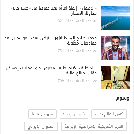
«الإطفاء»: إنقاذ امرأة بعد قفزها من «جسر جابر»
محاولة الانتحار
عدد المشاهدات 821
محمد صلاح إلى طرابزون التركي بعقد لموسمين بعد
مفاوضات مطولة
عدد المشاهدات 754
«الداخلية»: ضبط طبيب مصري يجري عمليات إجهاض
مقابل مبالغ مالية
عدد المشاهدات 709
وسوم
كأس العالم 2026
فيروس إيبولا
فيروس هانتا
الحرب الأمريكية الإسرائيلية الإيرانية
العدوان الإيراني