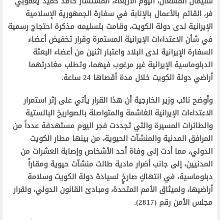
سليمان المشعان، اليوم الأربعاء، المستشار حامد حميد يعقوبي
فر، القائم بالأعمال بالإنابة في سفارة الجمهورية الإسلامية
الإيرانية لدى دولة الكويت، وقامت بتسليمه مذكرة احتجاج رسمية
في شأن الاعتداءات الإيرانية المستمرة وقرار تخفيض أعضاء
السفارة الإيرانية لدى البلاد واعتبار اثنين من أعضاء البعثة
الدبلوماسية الإيرانية غير مرغوب فيهما، وتطلب مغادرتهما
أراضي دولة الكويت خلال مدة أقصاها 24 ساعة.
وأوضح نائب وزير الخارجية أن هذا القرار يأتي على إثر استمرار
الاعتداءات الإيرانية الغاشمة والمتواصلة بالصواريخ البالستية
والطائرات المسيرة والتي تجددت فجر اليوم مستهدفة عدداً من
المرافق المدنية والمنشآت الحيوية، من بينها مطار الكويت
الدولي، مما أدت إلى وفاة أحد الأشخاص وإصابة العشرات من
المدنيين، إلى جانب أضرار مادية طالت منشآت حيوية ومقاراً
دبلوماسية، في انتهاكٍ صارخٍ لسيادة دولة الكويت وسلامة
أراضيها، ولميثاق الأمم المتحدة، ومبادئ القانون الدولي، ولقرار
مجلس الأمن رقم (2817).