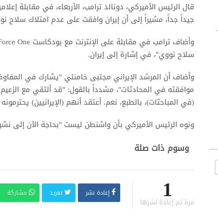
قال الرئيس الأميركي، دونالد ترامب، الأربعاء، في مقابلة إعلا
جيداً جداً، مشيراً إلى أن إيران وافقت على عدم امتلاك سلاح نو
سلاح نووي"، في إشارة إلى إيران.
وأضاف أن المرشد الإيراني مجتبى خامنئي "يشارك في المفاوضات
موافقته في المحادثات"، مشدداً بالقول: "قد ألتقي مع الزعيم 
(في المباحثات)، بالطبع، نعم. أعتقد أنهم (الإيرانيين) يحترمونه ل
ونوه الرئيس الأميركي بأن واشنطن ليست "بحاجة الآن إلى نشر ق
وسوم ذات صلة
1
إعادة نشر
تغريد
مشاركة
مرة تم إعادة نشرها