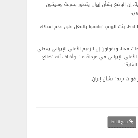
مية، إن الوضع بشأن إيران يتطور بسرعة وسيكون
وي.
وأضاف ترامب في مقابلة على الإنترنت مع بودكاست Pod Force One، بثت اليوم: "وافقوا بالفعل على عدم امتلاك
 معنا، ويقولون إن الزعيم الأعلى الإيراني يعطي
الأعلى الإيراني في مرحلة ما". وأضاف أنه "ضالع
لغاية".
وات برية" بشأن إيران.
نسخ الرابط