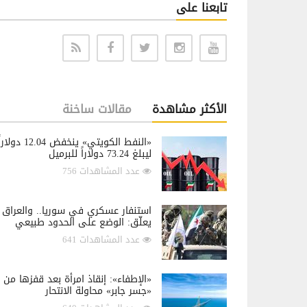
تابعنا على
الأكثر مشاهدة
مقالات ساخنة
«النفط الكويتي» ينخفض 12.04 دولار
ليبلغ 73.24 دولاراً للبرميل
عدد المشاهدات 756
استنفار عسكري في سوريا.. والعراق
يعلّق: الوضع على الحدود طبيعي
عدد المشاهدات 641
«الإطفاء»: إنقاذ امرأة بعد قفزها من
«جسر جابر» محاولة الانتحار