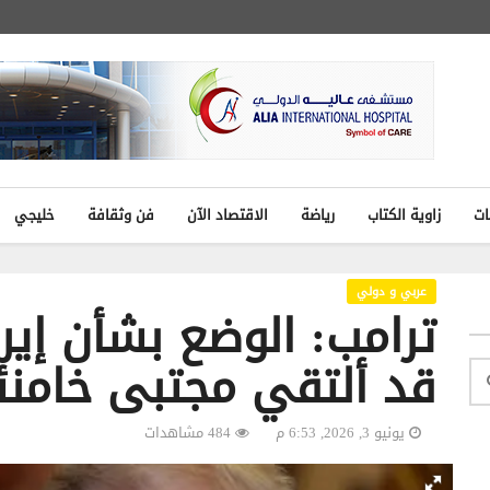
ات
زاوية الكتاب
رياضة
الاقتصاد الآن
فن وثقافة
خليجي
عربي و دولي
ترامب: الوضع بشأن إير
قد ألتقي مجتبى خامنئ
يونيو 3, 2026, 6:53 م
484 مشاهدات