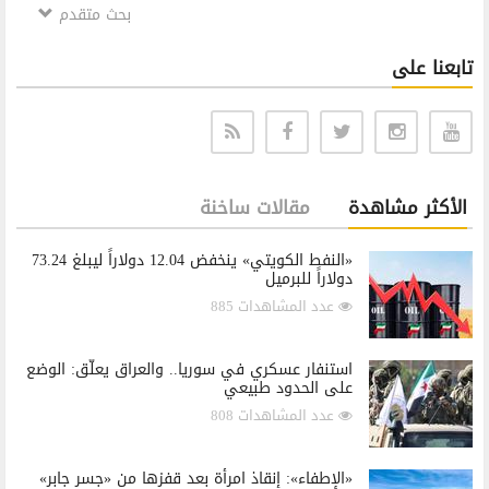
بحث متقدم
تابعنا على
الأكثر مشاهدة
مقالات ساخنة
«النفط الكويتي» ينخفض 12.04 دولاراً ليبلغ 73.24
دولاراً للبرميل
عدد المشاهدات 885
استنفار عسكري في سوريا.. والعراق يعلّق: الوضع
على الحدود طبيعي
عدد المشاهدات 808
«الإطفاء»: إنقاذ امرأة بعد قفزها من «جسر جابر»