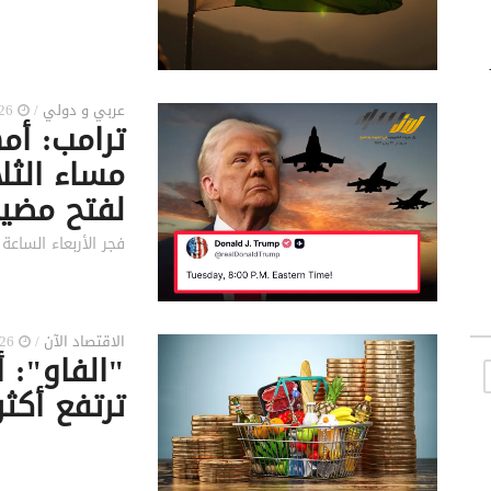
عربي و دولي
/
2026-04-05 8:25 م
مساء الثل
لفتح مضي
فجر الأربعاء الساعة 3 بعد منتصف الليل بتوقيت مكة المكرم
الاقتصاد الآن
/
2026-04-04 2:10 ص
"الفاو": أ
ترتفع أكثر