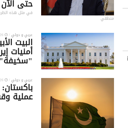
حتى الآن
‫في مثل هذه الظروف
منطقي‬
عربي و دولي
/
2026-04-08 7:57 م
‏البيت الأ
أمنيات إي
"سخيفة"
اً
عربي و دولي
/
2026-04-08 6:04 م
باكستان: 
عملية وقف