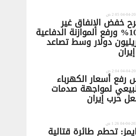
رح خفض الإنفاق غير
الدفاعي 10% ورفع الموازنة الدفاعية
 1.5 تريليون دولار وسط تصاعد
يران
س رفع أسعار الكهرباء
طبيعي لمواجهة صدمات
عل حرب إيران
يمز: تحطم طائرة قتالية