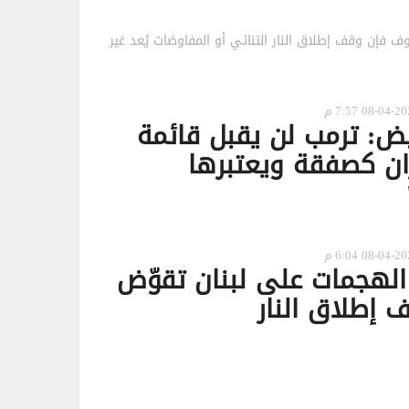
 فإن وقف إطلاق النار الثنائي أو المفاوضات يُعد غير
بيض: ترمب لن يقبل قائمة
ران كصفقة ويعتبرها
الهجمات على لبنان تقوّض
 إطلاق النار