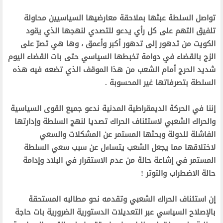
تواصل السلطة عبثها بملاحقة معارضيها السياسيين محاولة
تلفيق التهم على كل رأي يدعو للتصدي لنهجها الذي يقود
الكويت من تدهور إلى
تدهور أكبر وأعمق ، وها هي تص
رّ
على
الزج بالقضاء في دوامة تخبطها السياسي حتى بات القضاء اليوم
شديد الحرج أمام الشعب من هذا الموقف الذي تضعه فيه هذه
السلطة بتصرفاتها غير المحسوبة .
إننا في الحركة الديمقراطية المدنية ندعو جميع القوى السياسية
والحراك الشعبي لاستئناف الحراك تصديا لنهج السلطة وإدارتها
الفاشلة للدولة وبحثها المستمر عن المشكلات والسعي
لاختلاقها مما يجعل الشعب يتساءل عن سبب سعي السلطة
المستمر
في إشاعة حالة من عدم الاستقرار في
البلاد
وإدامة
حالة الاضطراب والتوتر !
إن استئناف الحراك الشعبي وتقدمه نحو مطالبه المستحقة
بالإصلاح السياسي عبر التعديلات الدستورية الضرورية بات حاجة