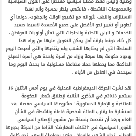
وطنية وليس فقط مطلبا سياسيا مقتصرا على القوى السياسية
والمجموعات الناشطة ، فالشعب ينظر بحسرة وألم لهذا
الاستنزاف والنهب لثرواته مع تضييع الوقت والجهود
-.
دونما أي
تطوير أو تغيير نحو الأفضل على جميع
الأصعدة
لاسيما صعيد
الخدمات و البنى التحتية والحاجات التي تمثل أولويات المواطن ،
كل ذلك دونما بارقة أمل يمكن التعويل عليها من وراء هذا
السلطة التي لم يختارها الشعب ولم ينتخبها والتي أصبحت اليوم
بوجود
حكومة بها
سبعة وزراء من أسرة واحدة هي أسرة الصباح
ال
حاكمة مما يحملها حملا مضاعفا مسئولية ما يحدث اليوم وما
سيحدث في العاجل من الأيام
.
لقد نشرت الحركة الديمقراطية المدنية في يوم أمس الاثنين 16
سبتمبر 2013م في الذكرى الثانية لإطلاق شعار 'الحكومة
المنتخبة و الإمارة الدستورية ' مشروعها السياسي مفصلا بعد
استشارة ما يقارب المائ
ة
شخصية فاعلة وناشطة في الشأن
العام وبعد أن تقدمت بنسخة من مشروع الإصلاح السياسي
للقوى السياسية في 'ائتلاف المعارضة' التزاما من الحركة بدورها
الوطني تجاه الشعب والوطن ، ونعد بمواصلة السعي نحو كلمة