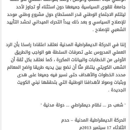
جامعة للقوى السياسية جميعها دون استثناء أو تجاوز لأحد
ليلتئم الاجتماع الوطني قدر المستطاع حول مشروع وطني موحد
للإصلاح السياسي و بعد ذلك يبدأ التحرك الميداني لحشد التأييد
الشعبي للإصلاح .
إننا في الحركة الديمقراطية المدنية نعتقد اعتقادا راسخا بأن الرد
العملي المدروس على تصرفات السلطة هو الواجب والطريق
الأولى من الخطابات والبيانات المكررة
، كما نعتقد بكل ثقة أن
الشعب الكويتي ينتظر منّا أن نضع بين يديه طريقا واضح المعالم
محدد الخطوات والأهداف حتى نسير فيه جميعا على هدى
وبثبات وصولا لأهدافنا الوطنية التي بتحققها نبني الكويت
الجديدة .
' شعب حر ... نظام ديمقراطي ... دولة مدنية '
الحركة الديمقراطية المدنية
–
حدم
الثلاثاء 17 سبتمبر 2013م