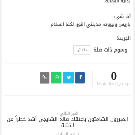
بداية النهاية.
آخر شي:
باريس وبيروت، مدينتَي النور، لكما السلام.
الجريدة
وسوم ذات صلة
داعش
0
مرة تم إعادة نشرها
الخبر التالي
المبررون الشامتون باعتقاد صالح الشايجي أشد خطراً من
القتلة
الخبر السابق