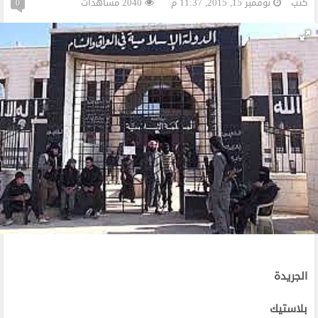
كتب
نوفمبر 15, 2015, 11:37 م
2040 مشاهدات
0
الجريدة
بلاستيك