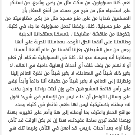
نعم، كلنا مسؤولون، من سكت مثل من رضي وشجع، من استنكر
على استحياء مثل من فرح في صمت، من أقنع الصغار بأن
المسلمين ضحايا من على منبر مسجد مثل من بكى مظلوميته من
على منبر حسينية، كلنا، برفضنا تحمل مسؤولية ما جاء في كتبنا،
بتخوفنا من مناقشة 'مشايخنا'، بتمسكنابمعتقداتنا الدينية
وطائفتنا على أنهما الحق الأوحد، بمعاملتنا للحرية على أنها
رجس من عمل الشيطان، بعزلنا أنفسنا عن عالم أقنعنا أنفسنا
وصغارنا أنه بمجمله عدو لنا، كلنا في المسؤولية شركاء. أن نعلم
أو لا نعلم من يقف خلف أي أحداث إرهابية دامية في العالم، لا
يغير ذلك شيئاً في المعادلة، لا يغير شيئاً من نظرة العالم إلينا
ونظرتنا إلى العالم، لا يغير شيئاً من حقيقة أننا دائماً وأبداً نبقى
على رأس قائمة المشبوهين حتى وإن ثبتت براءتنا. ولمن يكتب
على وسائل التواصل أن 'ذلك ليس من الإسلام في شيء' نقول
له: جملتك بلاستيكية ليس لها طعم، فانظر في كتبك وحدد
مواقع الخطر واعترف بما أوصلك إلى هنا وأصر على تغييره، بهذا،
وبهذا فقط تبرئ ساحة عقيدتك، هذا إن لم يكن الوقت قد تأخر،
وأنا أراه، بعد أحداث باريس، قد أمعن في التأخر، ولربما تلك هي