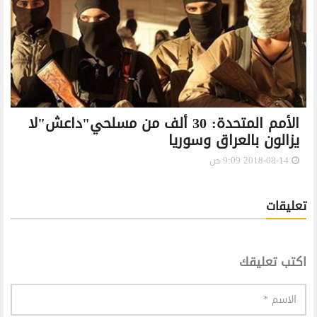
الأمم المتحدة: 30 ألف من مسلحي"داعش"لا
يزالون بالعراق وسوريا
2018-08-14 9:09 ص
تعليقات
اكتب تعليقك