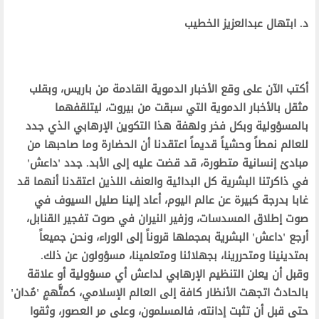
د. ابتهال عبدالعزيز الخطيب
أكتب الآن على وقع الأخبار الدموية القادمة من باريس، وبقلب
مثقل بالأخبار الدموية التي سبقت من بيروت، ليتلقفهما
بالمسؤولية وبكل فخر ولهفة هذا التكوين الإرهابي الذي جدد
للعالم نمطاً وحشياً قديماً اعتقدنا أن الحضارة وما صاحبها من
مبادئ إنسانية متطورة، قد قضت عليه إلى الأبد. جدد 'داعش'
في ذاكرتنا البشرية كل البدائية والعنف اللذين اعتقدنا أنهما قد
غابا بدرجة كبيرة عن عالم اليوم، أعاد إلينا صليل السيوف في
صوت إطلاق المسدسات، وزفير النيران في صوت تفجير القنابل،
أرجع 'داعش' البشرية بمجملها قروناً إلى الوراء، ونحن جميعاً
بمتدينينا ومتحررينا، بجهلائنا ومتعلمينا، مسؤولون عن ذلك.
وقبل أن يعلن التنظيم الإرهابي لداعش أي مسؤولية أو علاقة
بالحادث اتجهت الأنظار كافة إلى العالم الإسلامي، كمتَّهمٍ 'مُدان'
حتى قبل أن تثبت إدانته، فالمسلمون، وعلى مر العصور، وثقوا