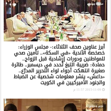
محليات وبرلمان
أبرز عناوين صحف الثلاثاء:- مجلس الوزراء:
خصخصة الأندية «في السكة».. تأمين صحي
للمواطنين ودورات إرشادية قبل الزواج..
حمادة: ضريبة التبغ تُحدد في ديسمبر.. طائرة
صغيرة انتهكت أجواء لواء التحرير المدرّع..
«داعش» ينشر معلومات شخصية عن الضباط
والجنود الأميركيين في الكويت
2015-11-09 11:57 م
عربي و دولي