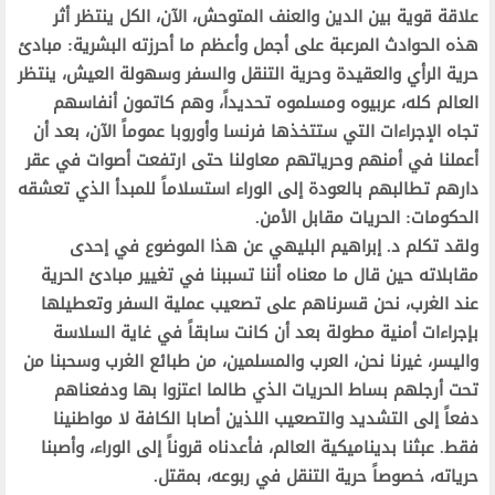
علاقة قوية بين الدين والعنف المتوحش، الآن، الكل ينتظر أثر
هذه الحوادث المرعبة على أجمل وأعظم ما أحرزته البشرية: مبادئ
حرية الرأي والعقيدة وحرية التنقل والسفر وسهولة العيش، ينتظر
العالم كله، عربيوه ومسلموه تحديداً، وهم كاتمون أنفاسهم
تجاه الإجراءات التي ستتخذها فرنسا وأوروبا عموماً الآن، بعد أن
أعملنا في أمنهم وحرياتهم معاولنا حتى ارتفعت أصوات في عقر
دارهم تطالبهم بالعودة إلى الوراء استسلاماً للمبدأ الذي تعشقه
الحكومات: الحريات مقابل الأمن.
ولقد تكلم د. إبراهيم البليهي عن هذا الموضوع في إحدى
مقابلاته حين قال ما معناه أننا تسببنا في تغيير مبادئ الحرية
عند الغرب، نحن قسرناهم على تصعيب عملية السفر وتعطيلها
بإجراءات أمنية مطولة بعد أن كانت سابقاً في غاية السلاسة
واليسر، غيرنا نحن، العرب والمسلمين، من طبائع الغرب وسحبنا من
تحت أرجلهم بساط الحريات الذي طالما اعتزوا بها ودفعناهم
دفعاً إلى التشديد والتصعيب اللذين أصابا الكافة لا مواطنينا
فقط. عبثنا بديناميكية العالم، فأعدناه قروناً إلى الوراء، وأصبنا
حرياته، خصوصاً حرية التنقل في ربوعه، بمقتل.