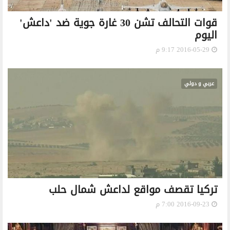
قوات التحالف تشن 30 غارة جوية ضد 'داعش'
اليوم
2016-05-29 9:17 م
عربي و دولي
تركيا تقصف مواقع لداعش شمال حلب
2016-09-23 7:00 م