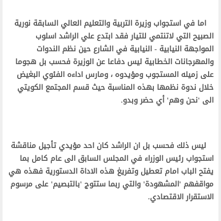
اما في استجواب وزيرة التربية والتعليم العالي السابقة نورية
الصبيح التي لاتنتمي للتيار فقد ابتدع علي الراشد اسلوب
المواجهة النيابية - النيابية في الشارع حين نظم الندوات
والمهرجانات الخطابية ليس دفاعا عن الوزيرة فحسب بل هجوما
على زميله المستجوب ومؤيدوه ، ومارس اداءه الفئوي البغيض
خلال ندوة نظمها بهذه المناسبة حيث قسم المجتمع الكويتي
الى 'نحن وهم' أي حضر وبدو.
ليس ذلك فحسب بل ان الراشد كان احد مؤيدي تأجيل مناقشة
استجواب رئيس الوزراء في المجلس السابق الى عام كامل بما
يفتح الباب امام تعطيل وتفريغ هذه الاداة الدستورية فهذه هي
مواقفهم 'المشهودة' والتي ربما ستتوج 'بالتبصيم' على مرسوم
الاستقرار الاقتصادي.