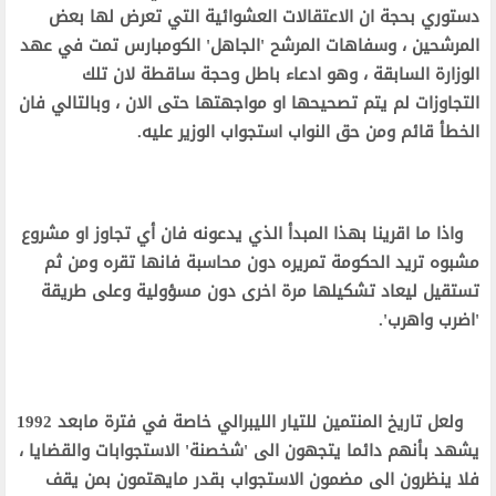
دستوري بحجة ان الاعتقالات العشوائية التي تعرض لها بعض
المرشحين ، وسفاهات المرشح 'الجاهل' الكومبارس تمت في عهد
الوزارة السابقة ، وهو ادعاء باطل وحجة ساقطة لان تلك
التجاوزات لم يتم تصحيحها او مواجهتها حتى الان ، وبالتالي فان
الخطأ قائم ومن حق النواب استجواب الوزير عليه.
واذا ما اقرينا بهذا المبدأ الذي يدعونه فان أي تجاوز او مشروع
مشبوه تريد الحكومة تمريره دون محاسبة فانها تقره ومن ثم
تستقيل ليعاد تشكيلها مرة اخرى دون مسؤولية وعلى طريقة
'اضرب واهرب'.
ولعل تاريخ المنتمين للتيار الليبرالي خاصة في فترة مابعد 1992
يشهد بأنهم دائما يتجهون الى 'شخصنة' الاستجوابات والقضايا ،
فلا ينظرون الى مضمون الاستجواب بقدر مايهتمون بمن يقف