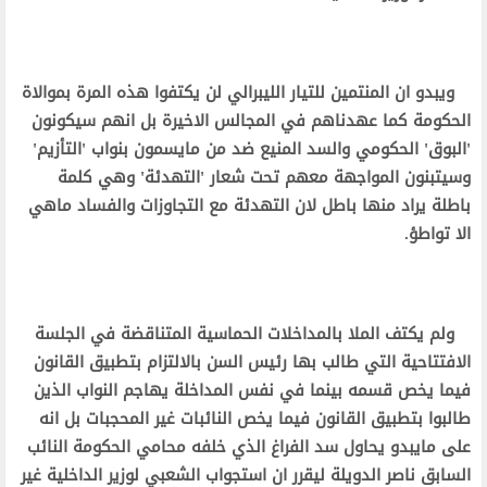
ويبدو ان المنتمين للتيار الليبرالي لن يكتفوا هذه المرة بموالاة
الحكومة كما عهدناهم في المجالس الاخيرة بل انهم سيكونون
'البوق' الحكومي والسد المنيع ضد من مايسمون بنواب 'التأزيم'
وسيتبنون المواجهة معهم تحت شعار 'التهدئة' وهي كلمة
باطلة يراد منها باطل لان التهدئة مع التجاوزات والفساد ماهي
الا تواطؤ.
ولم يكتف الملا بالمداخلات الحماسية المتناقضة في الجلسة
الافتتاحية التي طالب بها رئيس السن بالالتزام بتطبيق القانون
فيما يخص قسمه بينما في نفس المداخلة يهاجم النواب الذين
طالبوا بتطبيق القانون فيما يخص النائبات غير المحجبات بل انه
على مايبدو يحاول سد الفراغ الذي خلفه محامي الحكومة النائب
السابق ناصر الدويلة ليقرر ان استجواب الشعبي لوزير الداخلية غير