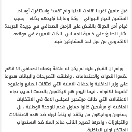
قبل عامين تقريبا 'قامت الدنيا ولم تقعد' واستنفرت أوساط
المنتمين للتيار الليبرالي – وكنا ومازلنا نؤيدهم بذلك – بسبب
قيام أمن الدولة بالقبض على الزميل الصحافي في جريدة الجريدة
بشار الصايغ على خلفية المساس بالذات الاميرية في موقعه
الالكتروني من قبل احد المشاركين فيه.
ورغم ان القبض عليه لم يكن له علاقة بعمله الصحافي الا انهم
نظموا الندوات والاعتصامات ، واطلقت التصريحات والبيانات هجوما
على وزير الداخلية والجهات الامنية التي اعتقلت الصايغ واعتبروه
تكميما للافواه ، فيما اليوم هم لايكتفون بالصمت المريب تجاه
الاعتقالات التي طالت مرشحين لمجلس الامة في الانتخابات
الماضية او مرشحين كانوا معاول هدم للوحدة الوطنية ، بل
يسخرون ويواجهون من ينتقد او يتخذ اجراء ضد هذه الاعتقالات
والتجاوزات ، واخرها تصريح النائب صالح الملا ضد الاستجواب
المنتظر لوزير الداخلية.