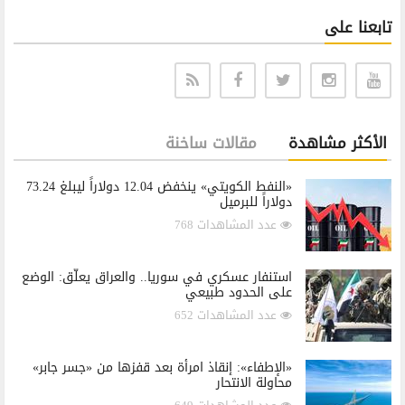
تابعنا على
الأكثر مشاهدة
مقالات ساخنة
«النفط الكويتي» ينخفض 12.04 دولاراً ليبلغ 73.24
دولاراً للبرميل
عدد المشاهدات 768
استنفار عسكري في سوريا.. والعراق يعلّق: الوضع
على الحدود طبيعي
عدد المشاهدات 652
«الإطفاء»: إنقاذ امرأة بعد قفزها من «جسر جابر»
محاولة الانتحار