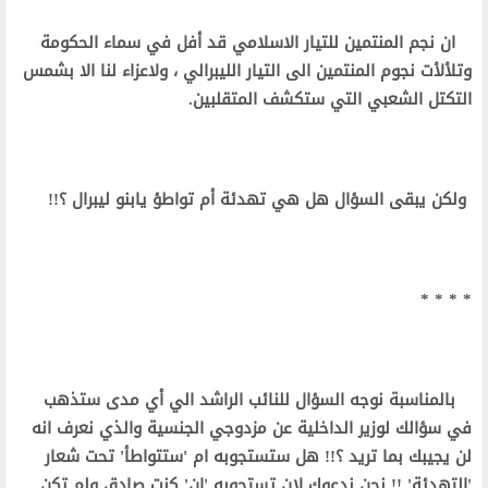
ان نجم المنتمين للتيار الاسلامي قد أفل في سماء الحكومة
وتلألأت نجوم المنتمين الى التيار الليبرالي ، ولاعزاء لنا الا بشمس
التكتل الشعبي التي ستكشف المتقلبين.
ولكن يبقى السؤال هل هي تهدئة أم تواطؤ يابنو ليبرال ؟!!
* * * *
بالمناسبة نوجه السؤال للنائب الراشد الي أي مدى ستذهب
في سؤالك لوزير الداخلية عن مزدوجي الجنسية والذي نعرف انه
لن يجيبك بما تريد ؟!! هل ستستجوبه ام 'ستتواطأ' تحت شعار
'التهدئة' !! نحن ندعوك لان تستجوبه 'ان' كنت صادق ولم تكن