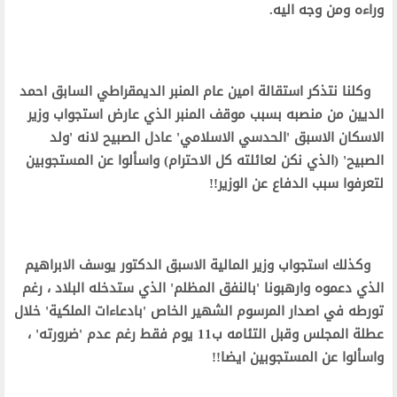
وراءه ومن وجه اليه.
وكلنا نتذكر استقالة امين عام المنبر الديمقراطي السابق احمد
الديين من منصبه بسبب موقف المنبر الذي عارض استجواب وزير
الاسكان الاسبق 'الحدسي الاسلامي' عادل الصبيح لانه 'ولد
الصبيح' (الذي نكن لعائلته كل الاحترام) واسألوا عن المستجوبين
لتعرفوا سبب الدفاع عن الوزير!!
وكذلك استجواب وزير المالية الاسبق الدكتور يوسف الابراهيم
الذي دعموه وارهبونا 'بالنفق المظلم' الذي ستدخله البلاد ، رغم
تورطه في اصدار المرسوم الشهير الخاص 'بادعاءات الملكية' خلال
عطلة المجلس وقبل التئامه ب11 يوم فقط رغم عدم 'ضرورته' ،
واسألوا عن المستجوبين ايضا!!