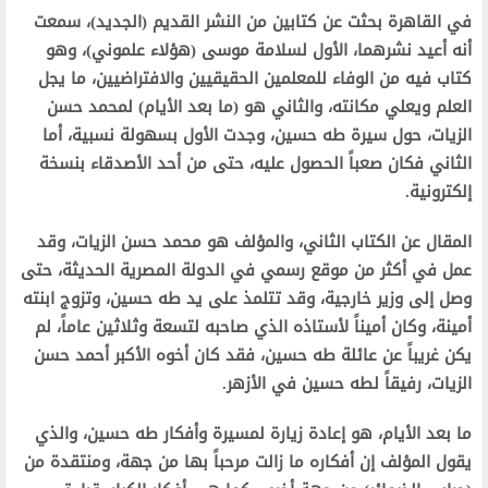
في القاهرة بحثت عن كتابين من النشر القديم (الجديد)، سمعت
أنه أعيد نشرهما، الأول لسلامة موسى (هؤلاء علموني)، وهو
كتاب فيه من الوفاء للمعلمين الحقيقيين والافتراضيين، ما يجل
العلم ويعلي مكانته، والثاني هو (ما بعد الأيام) لمحمد حسن
الزيات، حول سيرة طه حسين، وجدت الأول بسهولة نسبية، أما
الثاني فكان صعباً الحصول عليه، حتى من أحد الأصدقاء بنسخة
إلكترونية.
المقال عن الكتاب الثاني، والمؤلف هو محمد حسن الزيات، وقد
عمل في أكثر من موقع رسمي في الدولة المصرية الحديثة، حتى
وصل إلى وزير خارجية، وقد تتلمذ على يد طه حسين، وتزوج ابنته
أمينة، وكان أميناً لأستاذه الذي صاحبه لتسعة وثلاثين عاماً، لم
يكن غريباً عن عائلة طه حسين، فقد كان أخوه الأكبر أحمد حسن
الزيات، رفيقاً لطه حسين في الأزهر.
ما بعد الأيام، هو إعادة زيارة لمسيرة وأفكار طه حسين، والذي
يقول المؤلف إن أفكاره ما زالت مرحباً بها من جهة، ومنتقدة من