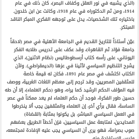
(الذي يشببه في نور العقل وكفاف البصر)، كان ذلك في عام
1914، ومن ثم الدكتوراه في عام 1918، وكانت عن ابن خلدون.
باختياره تلك الشخصيات، يدل على توجهه الفكري المبكر الناقد
المبتكر.
عيّن أستاذاً للتاريخ القديم في الجامعة الأهلية في مصر (لاحقاً
جامعة فؤاد ثم القاهرة)، وقد عكف على تدريس طلابه الفكر
اليوناني، على رأسه كتاب أرسطوطاليس (نظام الاثنين)، الذي
يشرح التنظيم السياسي لأثينا في عزها (الديمقراطي). ولأن
الكتاب اكتشف في مصر عام 1891، فكان له قيمة خاصة
للمثقفين المصريين، وقد ترجم إلى معظم اللغات الغربية، ووصف
فيه المؤلف الحكم الرشيد كما يراه، وهو (حكم العلماء)، إلا أن طه
حسين طور الفكرة، فوجد أن حكم العلماء لم يعد ممكناً في عصر
الساسة، فقال برأي آخر، إن العلماء والمثقفين يجب ألا ينخرطوا
في العمل السياسي المباشر، بل يكونوا بمثابة (القضاة)
المحايدين، لمتابعة عمل السياسيين، فإن أخطآ الطريق بعضهم
صوب بصرامة، فهو يرى أن السياسي يجب عليه الإفادة لمجتمعه،
وليس الاستفادة منه.