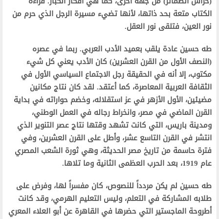
(حراس الضمائر) من جهة أخرى، كما هي أفكار الكبار. قراءة
الكتاب متعة بحد ذاتها، لأنها تضيء مسيرة الرجل الذي حرم من
نور العين، فتلقى نور العقل.
طه حسين عادة يلقب بعميد الأدب العربي. ربما في عصره
(النصف الأول من القرن العشرين) كان الأدب يعني كل شيء
مكتوب، إلا أنه في الحقيقة رجل الاجتماع السياسي الأول في
الثقافة العربية المعاصرة، كما أعتقد. لقد كان نتاج مكانين
مضيئين، الأول الأزهر في عز استقلاله، وخضم حواراته في بداية
القرن الماضي في مصر، وانخراط رجاله في العمل الوطني،
ومدينة باريس، التي كانت تشهد وقتها نتاج عصر التنوير الذي
انتشر في القرن التاسع عشر، وأطل على القرن العشرين، وفي
فترة حاسمة من تاريخ مصر الحديثة، وهي ثورة الشعب المصري
عام 1919، بعد الحرب العظمى الثانية وما تلاها.
طه حسين لم يكن مردداً للنصوص، كان مفسراً لها، وفرض على
طلابه المشاركة في التعلم، وليس التعليم الهرمي، وقد كانت
أطروحة الماجستير التي حضرها في القاهرة عن أبو العلاء المعري