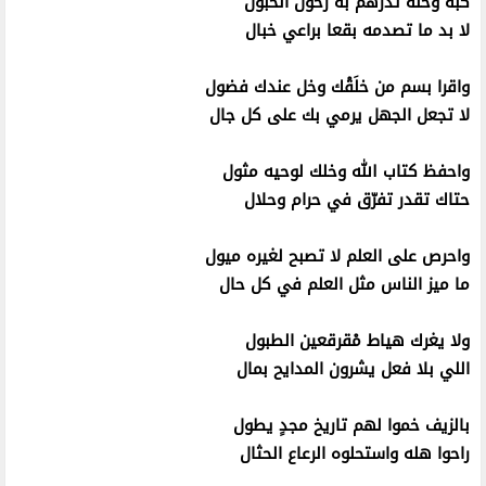
كبه وخله تدرهم به رحول الخبول
لا بد ما تصدمه بقعا براعي خبال
واقرا بسم من خلَقْك وخل عندك فضول
لا تجعل الجهل يرمي بك على كل جال
واحفظ كتاب الله وخلك لوحيه مثول
حتاك تقدر تفرّق في حرام وحلال
واحرص على العلم لا تصبح لغيره ميول
ما ميز الناس مثل العلم في كل حال
ولا يغرك هياط مْقرقعين الطبول
اللي بلا فعل يشرون المدايح بمال
بالزيف خموا لهم تاريخ مجدٍ يطول
راحوا هله واستحلوه الرعاع الحثال