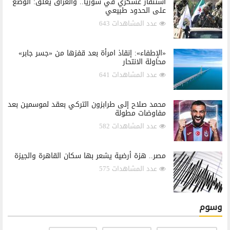
استنفار عسكري في سوريا.. والعراق يعلّق: الوضع
على الحدود طبيعي
عدد المشاهدات 643
«الإطفاء»: إنقاذ امرأة بعد قفزها من «جسر جابر»
محاولة الانتحار
عدد المشاهدات 641
محمد صلاح إلى طرابزون التركي بعقد لموسمين بعد
مفاوضات مطولة
عدد المشاهدات 582
مصر.. هزة أرضية يشعر بها سكان القاهرة والجيزة
عدد المشاهدات 575
وسوم