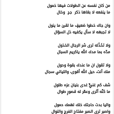
من كان نفسه عن الطولات فيها خمول
ما ينفعه لا بغاها ذكر جدٍ وخال
وان جاك خطوا ضعيفٍ ما لقىَ ما ينول
لا تجبهه لا سأل يكفيه ذل السؤال
ولا تخَذْله ترى شر الرجال الخذول
مدّه بما مدك الله ياكريم السبال
ولا تقول ان ما عندك بقوة وحول
منك أنت، حيل الله أقوى، والليالي سجال
شف كم غنيٍّ غدى بنيان عزه طلول
ما كنّه أثرى وعمّر له قصورٍ طوال
واليا بدت حاجتك خلك لهمك حمول
واصبر ترى الصبر مفتاح الفرج والنوال