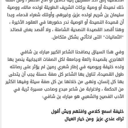
الأخلاقية إلى أحد المقربين إليه كالابن أو الأخ الأصغر ، ومن أمثلة
ذلك نصيحة أو وصية بركات الشريف الطويلة لولده مالك، ووصية
سليمان بن شريم لولده عزيز، وغيرهم، وأولئك شعراء قدماء، وبدا
أن قصيدة النصيحة أو الوصية ندر حضورها في العقود الأخيرة ،
وهنا أقصد القصيدة النصحية الشاملة ، ولا أقصد بعض قصائد
"الثمانيات" التى لاتأتي بشكل متكامل.
وفي هذا السياق يصافحنا الشاعر الكبير مبارك بن شافي
الهاجري بقصيدة رائعة وجامعة لكل الصفات الايجابية ينصح بها
ولده خليفة ويوصيه في إطار شعري رصين لم يؤثر على رصانته
طول القصيدة، تناول بها الشاعر كل صفة حسنة يجب أن يتحلى
بها كل إنسان، ونهى من خلالها عن كل صفة سيئة وفيها الكثير
من الحكمة ، ولاغرابة من شاعر مبدع وصاحب مسيرة ثرية في
الأدب الفصيح والشعبي هو مبارك بن شافي:
خليفة اسمع كلامي وافتهم ويش أقول
تراك عندي عزيز ومن خيار العيال