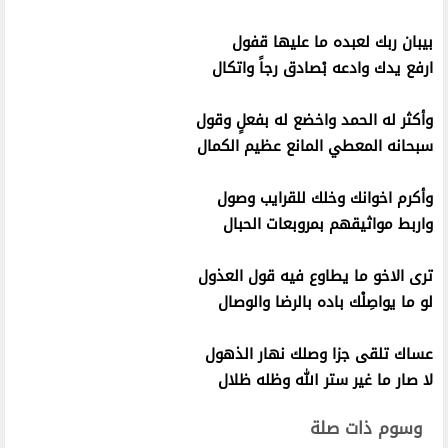
بيبان ربك لعبده ما عليها قفول
ارفع يدك وادعه بْصادق رجاً واتكال
وأكثر له الحمد واخضع له بفعلٍ وقول
سبحانه المعطي المانع عظيم الكمال
وأكرم اخوانك وخلك للقرايب وصول
واربط مواثيقهم بمروبعات الحبال
ترى الاخو ما يطاوع فيه قول العذول
لو ما يواصِلْك باده بالرضا والوصال
عساك تلقى جزا وصلك نهار الذهول
لا صار ما غير ستر الله وظله ظلال
وسوم ذات صلة