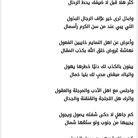
كثّر هلا قبل لا ضيفك يحط الرحال
وابذل ترى خير عرّاف الرجال البذول
اللي يبي عند من سن الكرم رأسمال
وأعرض عن اهل النمايم خايبين الفعول
نهاشة عْروض خلق الله بكذب المقال
يبنون بالكذب لك دنيًا خطرها يهول
والياك مبغض محبٍ لك بليا خمال
واجلس مع اهل الأدب والمرجلة والعقول
واترك هل اللجلجة والقنقنة والجدال
كم جاهلٍ لا حكى شفته يصول ويجول
يجيبها من جنوب ولو سنَعْها شمال