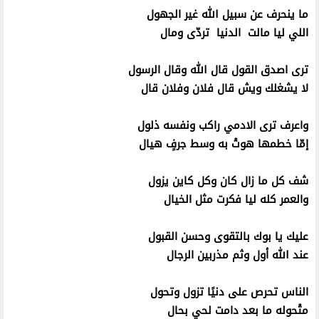
ما ينحرف عن سبيل الله غير الجهول
اللي ليا مالت الدنيا تردّى ومال
ترى اصدق القول قال الله وقال الرسول
لا يشغلك ويش قال فلان وفلان قال
واعرف ترى الادمي راكب ونفسه ذلول
إمّا خطمها هوتْ به وسط جرفٍ هيال
شف كل ما زال كان وكل كاين يزول
والعمر كله ليا فكرت مثل الخيال
عليك يا بوك بالتقوى وحسن القبول
عند الله أول وثم مذربين الرجال
الناس تحرص على دنيًا تزول وتحول
متْحوله ما بعد دامت لحيٍ بحال