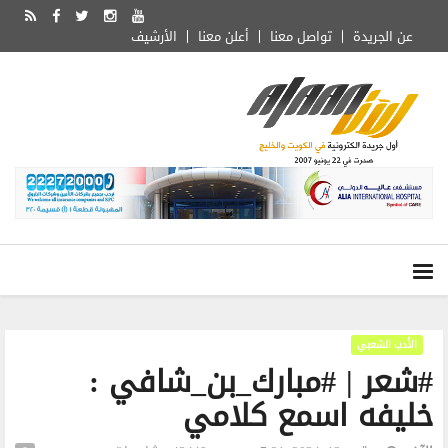
عن الجريدة
تواصل معنا
أعلن معنا
الأرشيف
الأدب الشعبي
#شعر | #مبارك_بن_شافي :
خليفه اسمع كلامي