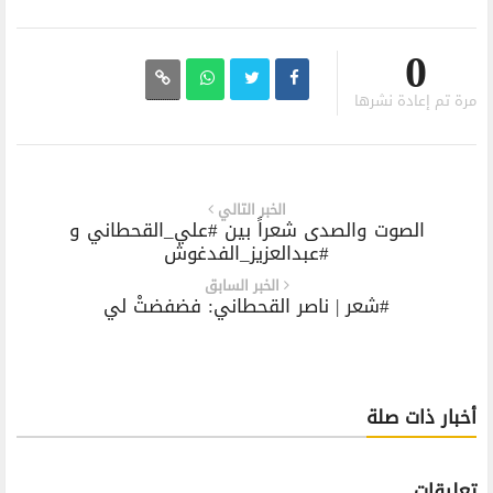
0
مرة تم إعادة نشرها
الخبر التالي
الصوت والصدى شعراً بين #علي_القحطاني و
#عبدالعزيز_الفدغوش
الخبر السابق
#شعر | ناصر القحطاني: فضفضتْ لي
أخبار ذات صلة
تعليقات