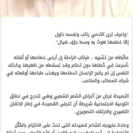
"واعرف ترى الآدمي راكب ونفسه ذلول
إمّا خطمها هوتْ به وسط جرْفٍ هيال"
ماأبلغه من تشبيه .. فراكب الراحلة إن أرخى خطامها أو أفلته
،أسرعت في خُطاها دون تحكم وقد تسقطه من ظهرها، وكذلك
النفس إن لم يكبح الإنسان اندفاعها ويهذب طباعها أوقعته في
شراك المصائب والمتاعب.
النصيحة غرض من أغراض الشعر الشعبي وهي تندرج في نطاق
التوعية الاجتماعية شريطة أن تتجلى القصيدة في إطار الاتقان
التعبيري والارتقاء التصويري.
وعادة مايوجه الشاعر قصيدته التى تحث على الالتزام بالمُثُل