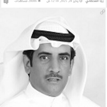
رجا القحطاني
يناير 28, 2025, 12:18 ص
28086 مشاهدات
0