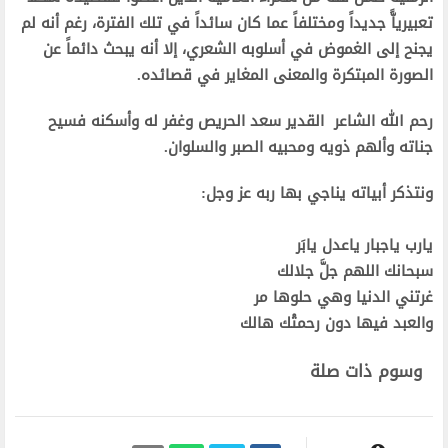
تعبيرياًّ جديداً ومختلفاً عما كان سائداً في تلك الفترة، رغم أنه لم
يجنح إلى الغموض في أسلوبه الشعري، إلا أنه يبحث دائماً عن
الصورة المبتكرة والمعنى المغاير في قصائده.
رحم الله الشاعر القدير سعد الحريص وغفر له وأسكنه فسيح
جناته وألهم ذويه ومحبيه الصبر والسلوان.
ونتذكر أبياته يناجي بها ربه عز وجل:
يارب ياجبار ياعدل يابَر
سبحانك اللهم جلَّ جلالك
غرتني الدنيا وهي حلوها مر
والعبد فيها دون رحمتْك هالك
وسوم ذات صلة