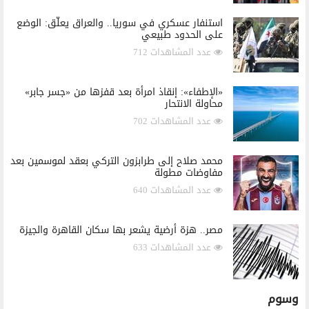
استنفار عسكري في سوريا.. والعراق يعلّق: الوضع
على الحدود طبيعي
عدد المشاهدات 712
«الإطفاء»: إنقاذ امرأة بعد قفزها من «جسر جابر»
محاولة الانتحار
عدد المشاهدات 702
محمد صلاح إلى طرابزون التركي بعقد لموسمين بعد
مفاوضات مطولة
عدد المشاهدات 640
مصر.. هزة أرضية يشعر بها سكان القاهرة والجيزة
عدد المشاهدات 633
وسوم