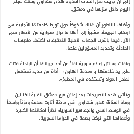
إلى أن جريمة قتل الفنانة القديرة هدى شعراوي وقعت صباح
اليوم داخل منزلها في دمشق.
وأضاف الناطور أن هناك شكوكاً حول تورط خادمتها الأجنبية في
ارتكاب الجريمة، مشيراً إلى أنها ما تزال متوارية عن الأنظار حتى
الآن، فيما باشرت الجهات الأمنية التحقيقات لكشف ملابسات
الحادثة وتحديد المسؤولين عنها.
ونقلت وسائل إعلام سورية نقلاً عن أحد جيرانها أن الراحلة قتلت
على يد خادمتها بـ «مدقة الهاون» «أداة من حديد تستعمل
لطحن المواد وتستخدم في المطبخ».
وتأتي هذه التصريحات بعد إعلان فرع دمشق لنقابة الفنانين
وفاة الفنانة هدى شعراوي، في حادثة أثارت صدمة وحزناً واسعاً
في الوسط الفني والجماهير السورية، نظراً لمكانتها الكبيرة
وأعمالها التي تركت بصمة في الدراما السورية.