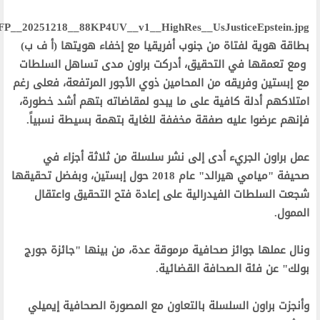
‫بطاقة هوية لفتاة من جنوب أفريقيا مع إخفاء هويتها (أ ف ب)‬
‫ ومع تعمقها في التحقيق، أدركت براون مدى تساهل السلطات
مع إبستين وفريقه من المحامين ذوي الأجور المرتفعة، فعلى رغم
امتلاكهم أدلة كافية على ما يبدو لمقاضاته بتهم أشد خطورة،
فإنهم عرضوا عليه صفقة مخففة للغاية بتهمة بسيطة نسبياً.‬
‫عمل براون الجريء أدى إلى نشر سلسلة من ثلاثة أجزاء في
صحيفة "ميامي هيرالد" عام 2018 حول إبستين، وبفضل تحقيقها
شجعت السلطات الفيدرالية على إعادة فتح التحقيق واعتقال
الممول.‬
‫ونال عملها جوائز صحافية مرموقة عدة، من بينها "جائزة جورج
بولك" عن فئة الصحافة القضائية.‬
‫وأنجزت براون السلسلة بالتعاون مع المصورة الصحافية إيميلي