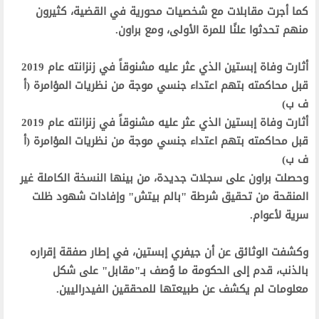
‫كما أجرت مقابلات مع شخصيات محورية في القضية، كثيرون
منهم تحدثوا علنًا للمرة الأولى، ومع براون.‬
‫أثارت وفاة إبستين الذي عثر عليه مشنوقاً في زنزانته عام 2019
قبل محاكمته بتهم اعتداء جنسي موجة من نظريات المؤامرة (أ
ف ب) ‬
‫أثارت وفاة إبستين الذي عثر عليه مشنوقاً في زنزانته عام 2019
قبل محاكمته بتهم اعتداء جنسي موجة من نظريات المؤامرة (أ
ف ب) ‬
‫وحصلت براون على سجلات جديدة، من بينها النسخة الكاملة غير
المنقحة من تحقيق شرطة "بالم بيتش" وإفادات شهود ظلت
سرية لأعوام.‬
‫وكشفت الوثائق عن أن جيفري إبستين، في إطار صفقة إقراره
بالذنب، قدم إلى الحكومة ما وُصف بـ"مقابل" على شكل
معلومات لم يكشف عن طبيعتها للمحققين الفيدراليين.‬