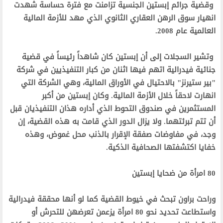
‫ وقضية جرائم إبستين الجنسية تزامنت مع فترة حساسة شهدت
انهيار سوق الرهن العقاري الثانوي الذي مهد للأزمة المالية
العالمية عام 2008.‬
‫ وتشير السجلات إلى أن إبستين كان شاهداً رئيساً في قضية
جنائية فيدرالية اتهم فيها اثنان من كبار التنفيذيين في شركة
"بير ستيرنز" بالاحتيال في الأوراق المالية، وهي الشركة التي
انهارت لاحقاً خلال الأزمة المالية. وكان إبستين من أكبر
المستثمرين في صندوق التحوط الذي أداره هذان التنفيذيان قبل
أن تتم تبرئتهما. ولا يزال الدور الذي قامت به هذه القضية، إن
وجد، في مفاوضات صفقة الإقرار بالذنب محل غموض، وهذه
خفايا اكتشفتها الصحافية الذكية. ‬
‫80 امرأة من ضحايا إبستين‬
‫وراحت براون تبحث في خيوط القضية كما لو أنها محققة فيدرالية
واستطاعت تحديد نحو 80 امرأة يزعمن تعرضهن للتحرش أو