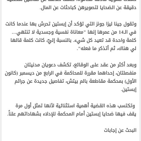
دقيقة عن الضحايا لتصويرهن كباحثات عن المال.‬
‫وتقول جينا ليزا جونز التي تؤكد أن إبستين تحرش بها عندما كانت
في الـ14 من عمرها إنها "معاناة نفسية وجسدية لا تنتهي…
كلمة واحدة قد تعيد كل شيء. بالنسبة إليّ، كانت كلمة قالها
لي هناك، ثم أتذكر ما فعله".‬
‫وبعد أكثر من عقد على الوقائع، تكشف دعويان مدنيتان
منفصلتان، إحداهما مقررة للمحاكمة في الرابع من ديسمبر (كانون
الأول) بمحكمة مقاطعة بالم بيتش، تفاصيل جديدة عن جرائم
إبستين.‬
‫ وتكتسب هذه القضية أهمية استثنائية لأنها تمثل أول مرة
يقف فيها ضحايا إبستين أمام المحكمة للإدلاء بشهاداتهم علناً.‬
‫البحث عن إجابات‬