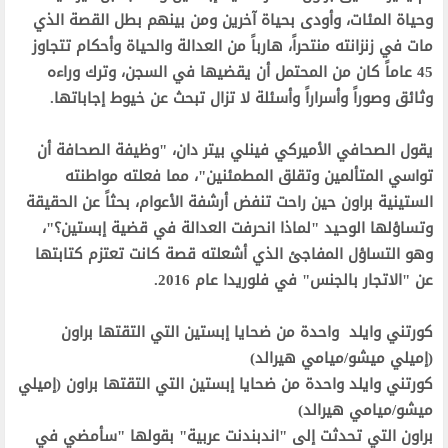
وحياة المئات، وأودى بحياة آخرين ومن بينهم بطل القصة الذي
مات في زنزانته منتحراً، هارباً من العدالة والحياة وأحكام تتجاوز
45 عاماً كان من المحتمل أن يقضيها في السجن، وترك وراءه
وثائق وصوراً وأسراراً وأسئلة لا تزال تبحث عن خيوط إجاباتها.‬
‫يقول الصحافي الأميركي فينلي بيتر دان، "وظيفة الصحافة أن
تواسي المتألمين وتقلق المطمئنين"، مما فعلته مواطنته
الستينية براون حين راحت تنفض أرشفة الأعوام، بحثاً عن الحقيقة
وتساؤلها الوحيد "لماذا انحرفت العدالة في قضية إبستين؟"،
وهو التساؤل المفاجئ الذي أشعلته قصة كانت تعتزم كتابتها
عن "الاتجار بالجنس" في فلوريدا عام 2016.‬
‫كورتني وايلد واحدة من ضحايا إبستين التي التقتها براون
(إميلي ميشو/ميامي هيرالد)‬
‫كورتني وايلد واحدة من ضحايا إبستين التي التقتها براون (إميلي
ميشو/ميامي هيرالد)‬
‫براون التي تحدثت إلى "اندبندنت عربية" بقولها "سأمضي في