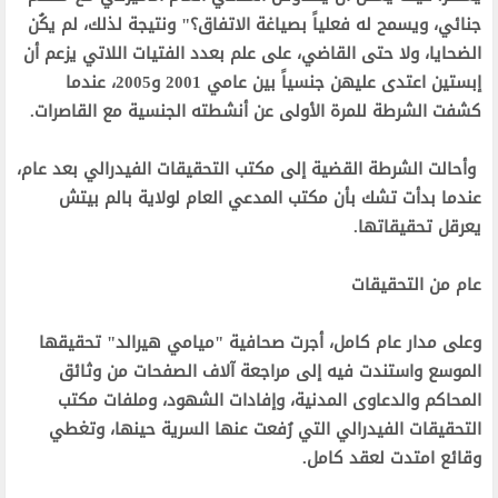
جنائي، ويسمح له فعلياً بصياغة الاتفاق؟" ونتيجة لذلك، لم يكُن
الضحايا، ولا حتى القاضي، على علم بعدد الفتيات اللاتي يزعم أن
إبستين اعتدى عليهن جنسياً بين عامي 2001 و2005، عندما
كشفت الشرطة للمرة الأولى عن أنشطته الجنسية مع القاصرات.‬
‫ وأحالت الشرطة القضية إلى مكتب التحقيقات الفيدرالي بعد عام،
عندما بدأت تشك بأن مكتب المدعي العام لولاية بالم بيتش
يعرقل تحقيقاتها.‬
‫عام من التحقيقات ‬
‫وعلى مدار عام كامل، أجرت صحافية "ميامي هيرالد" تحقيقها
الموسع واستندت فيه إلى مراجعة آلاف الصفحات من وثائق
المحاكم والدعاوى المدنية، وإفادات الشهود، وملفات مكتب
التحقيقات الفيدرالي التي رُفعت عنها السرية حينها، وتغطي
وقائع امتدت لعقد كامل.‬