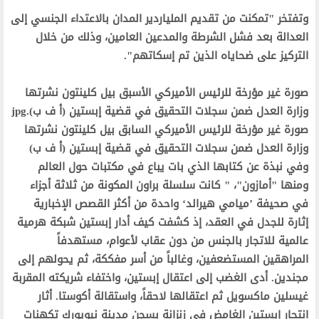
‫وتفتخر "تمكنت من تقديم الملياردير المدان بالاعتداء الجنسي إلى
العدالة بعد فشل الشرطة والمدعين العامين، وذلك من خلال
التركيز على ضحاياه الذين تم إسكاتهم".‬
‫صورة غير مؤرخة للرئيس الأميركي الأسبق بيل كلينتون نشرتها
وزارة العدل ضمن سجلات التحقيق في قضية إبستين (أ ف ب).jpg‬
‫صورة غير مؤرخة للرئيس الأميركي السابق بيل كلينتون نشرتها
وزارة العدل ضمن سجلات التحقيق في قضية إبستين (أ ف ب)‬
‫وفي نبذة عن كتابها الذي بات يباع في مكتبات حول العالم
ومنها "أمازون"، " كانت سلسلة براون المكونة من ثلاثة أجزاء
في صحيفة ’ميامي هيرالد‘ واحدة من أكثر القصص الإخبارية
إثارة للجدل في العقد، إذ كشفت كيف أدار إبستين شبكة هرمية
عالمية للاتجار بالجنس من دون عقاب لأعوام، مستهدفاً
المراهقين المستضعفين، وغالباً من أسر مفككة، ثم يحولهم إلى
مجندين. أدى الغضب إلى اعتقال إبستين، واختفاء شريكته المقربة
غيسلين ماكسويل ثم اعتقالها لاحقاً، واستقالة أكوستا. أثار
انتحار إبستين الغامض في زنزانة بسجن مدينة نيويورك تكهنات