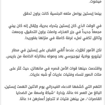
ميشوت.‬
‫بينما إبستين يواصل متعه الجنسية كانت براون تحقق‬
‫في الوقت الذي كان إبستين يتحرك بحرية، ويُقال إنه كان يبني
مجمعاً جديداً في جزر العذراء، واصلت براون التحقيق، وجمعت
وثائق تكفي لملء غرفة كاملة في منزلها بفلوريدا.‬
‫لكن الأمور تغيّرت، عندما أُلقي القبض على إبستين في مطار
تيترورو بولاية نيوجيرسي بعد وصوله بطائرته الخاصة من باريس.‬
‫واقتحمت حينها قوات الأمن قصره في مانهاتن، حيث عُثر على
مئات الصور لنساء وفتيات عاريات أو شبه عاريات.‬
‫التهم التي كشفها الادعاء الفيدرالي يوم الاثنين اتهمت إبستين،
البالغ من العمر 66 عامًا، بإدارة "شبكة واسعة من الضحايا
القاصرات"، من بينهن فتيات لا تتجاوز أعمارهن 14 عامًا.‬