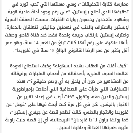
ممارسة كتابة التحقيقات"، وهي مهنتها التي تحب، تورد في
تحقيقها الذي أطاح بـإبستين، "على رغم وجود أدلة مادية قوية
وشهود متعددين يدعمون روايات الفتيات، سمحت الصفقة السرية
لإبستين بالاعتراف بالذنب في تهمتين جنائيتين تتعلقان بالدعارة.
واعترف إبستين بارتكاب جريمة واحدة فقط ضد فتاة قاصر، وصفت
بأنها عاهرة، على رغم أنها كانت تبلغ من العمر 14 سنة، وهو عمر
أقل بكثير من عمر الرضا القانوني البالغ 18 سنة في فلوريدا".‬
‫"كيف أفلت من العقاب بهذه السهولة؟ وكيف استطاع العودة
لعالمه المترف المليء بأصدقائه من أصحاب المليارات ورفيقاته
من المشاهير من دون أن يلحق به أي وصم حقيقي؟"، هذه
التساؤلات التي طرأت على الصحافية التي أطاحت بإمبراطورية
إبستين والذين معه، وتقول، "كنت أرغب في إعداد تقرير عن
الاتجار بالجنس، لكن في كل مرة كنت أبحث فيها على ’غوغل‘ عن
فلوريدا والاتجار بالجنس، كانت تظهر قصة عن جيفري إبستين"،
كما روتها براون لـ"ذا غارديان" البريطانية، أي إن قصة جلبت راوية
مثيرة طمرتها العدالة وذاكرة السنين.‬