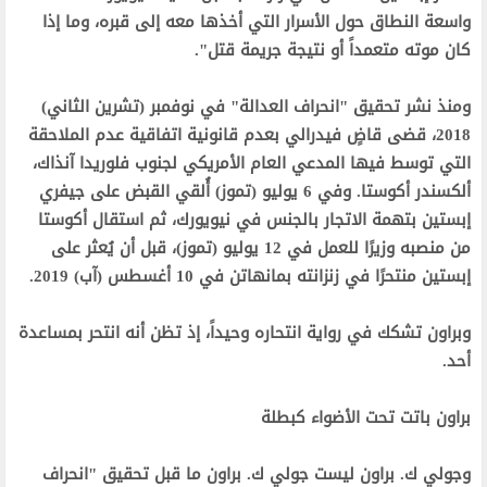
واسعة النطاق حول الأسرار التي أخذها معه إلى قبره، وما إذا
كان موته متعمداً أو نتيجة جريمة قتل".‬
‫ومنذ نشر تحقيق "انحراف العدالة" في نوفمبر (تشرين الثاني)
2018، قضى قاضٍ فيدرالي بعدم قانونية اتفاقية عدم الملاحقة
التي توسط فيها المدعي العام الأمريكي لجنوب فلوريدا آنذاك،
ألكسندر أكوستا. وفي 6 يوليو (تموز) أُلقي القبض على جيفري
إبستين بتهمة الاتجار بالجنس في نيويورك، ثم استقال أكوستا
من منصبه وزيرًا للعمل في 12 يوليو (تموز)، قبل أن يُعثر على
إبستين منتحرًا في زنزانته بمانهاتن في 10 أغسطس (آب) 2019.‬
‫وبراون تشكك في رواية انتحاره وحيداً، إذ تظن أنه انتحر بمساعدة
أحد.‬
‫براون باتت تحت الأضواء كبطلة‬
‫وجولي ك. براون ليست جولي ك. براون ما قبل تحقيق "انحراف