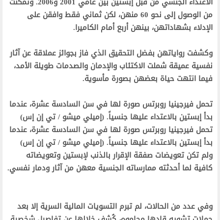
الاعتداء الجنسي من قبل إبستين بين عامي 2001 و2006. وتمكنت
من الوصول إلى نحو 60 منهن، لكن ثماني فقط وافقن على
الإدلاء بشهاداتهن، بينهن أربع أمام الكاميرا.‬
‫وكشفت رواياتهن بفضل التحقيق الذي فاز بجوائز عملاقة عن آثار
نفسية عميقة شملت الاكتئاب والإدمان والصدمات طويلة الأمد،
فيما انتهت حياة بعضهن بصورة مأسوية.‬
‫تحمل فيرجينيا روبرتس صورة لها في سن السادسة عشرة، عندما
بدأ إبستين بالاعتداء عليها جنسياً. (إميلي ميشو / تي إن إس)‬
‫تحمل فيرجينيا روبرتس صورة لها في سن السادسة عشرة، عندما
بدأ إبستين بالاعتداء عليها جنسياً. (إميلي ميشو / تي إن إس)‬
‫ولم تكن تعويضات صفقة الإقرار بالذنب لإبستين وتعويضاته
كافية لما أحدثته ممارساته الجنسية معهن من آثار ودمار نفسي.
‬
‫وفي عدد من الحالات، لم تبرم التسويات المالية السرية إلا بعد
حملات تشويه قادها محاموه، كُشف خلالها عن تفاصيل شخصية