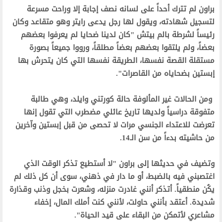
‫براون لم تترك أحداً على لسانه نصف إجابة إلا وراحت مسرعة
لتسجيل شهادته، ويقول لها رجل يدعى رايتر وهو متقاعد وكان
رئيساً لشرطة بالم بيتش "كان لدينا ضحايا لم يعرفوا بعضهم
بعضاً، ولم يلتقوا بعضهم بعضاً مطلقاً، ورووا جميعاً بصورة
مستقلة القصة نفسها، الطريقة نفسها التي كان يتحرش بها
إبستين بضحاياه من القاصرات".‬
‫ ومن الحالات غير المألوفة حالة كورتني وايلد، وهي طالبة
متفوقة دراسياً ولديها تاريخ عائلي مضطرب التي تقول إنها
تعرضت للاعتداء الجنسي مرات لا تحصى من قبل إبستين وآخرين
من حاشيته بدءاً من سن الـ14.‬
‫وتضيف في حديثها إلى براون "لا أستطيع تذكر الوقت الذي
اغتصبني فيه بالضبط، أو ما دار في ذهني، سوى أن كل ذلك لم
يكُن منطقياً. أتذكر أنني غادرت منزله، وشعرت بخجل وذنب وقذارة
شديدة. أعتقد بأنني حاولت، لأنني كنت أملك المال، إخفاء
مشاعري لأتمكن من البقاء على قيد الحياة".‬