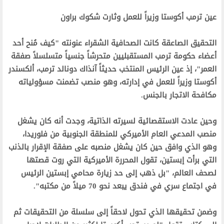
‫عين ترمب أكوستا وزيراً للعمل وثارت شكوك براون‬
‫التحقيق الصاعقة كانت الصحافية الشقراء عنونته "كيف مُنح أحد
أعضاء حكومة ترمب المستقبليين متحرشاً جنسياً متسلسلاً صفقة
العمر"، إذ عين الرئيس المنتخب حديثاً آنذاك دونالد ترمب، ألكسندر
أكوستا وزيراً للعمل في إدارته، وهو منصب تضمنت مسؤولياته
مكافحة الاتجار بالجنس.‬
‫وحين عادت الاستقصائية لسيرته الذاتية، وجدت أنه كان يشغل
منصب المدعي العام الأميركي للمنطقة الجنوبية من فلوريدا،
وهو الذي وافق حين كان يشغل منصبه على صفقة الإقرار بالذنب
التي برأت إبستين، تقول المحررة الأميركية التي روت قصتها
لصحف العالم، "بل ذهب إلى حد زيارة محامي إبستين الرئيس
في اجتماع سري في فندق يبعد نحو 70 ميلاً من مكتبه". ‬
‫وضمن تحقيقها الذي تحول لاحقاً إلى سلسلة من التحقيقات ثم