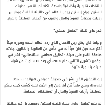
‫هذا الاتفاق المثير منح حصانة له ولمتعاونين محتملين، مما أثار
انتقادات قانونية وأخلاقية واسعة، لكنه أمر انتهى وطوته
السنين. وراح إبستين يجوب العالم في طائرته الخاصة ويمارس
رذيلته بحصانة النفوذ والمال والقرب من أصحاب السلطة والقرار.‬
‫قدر على هيئة "تحقيق صحفي"‬
‫وبينما كان يظن رجل الأعمال الذي ردد العالم اسمه وصوره ميتاً
أكثر منه حين كان حياً أنه في مأمن من العقوبة والقانون، جاءته
صاعقة القدر على هيئة "تحقيق صحافي استقصائي" نشر في
نوفمبر (تشرين الثاني) عام 2018، أي بعد 10 سنوات من شراء
حريته بتسوية مثيرة.‬
‫إنه التحقيق الذي نشر في صحيفة "ميامي هيرالد" Miami
Herald، وفتح ملفاً ظُن أنه دفن إلى الأبد، لكنه كشف كيف يمكن
للسلطة وأرباب النفوذ والمال أن تسقطهم الصحافة.‬
‫لم يغير تحقيق براون مسار قضية إبستين وحسب، بل غير حياتها