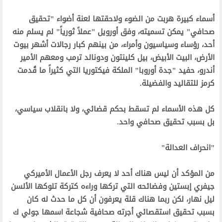
‫أسماء كبيرة هربت من الضوء ولاحقتها لعنة أضواء "تحقيق
صحافي" يمكن تسميته، وفق أورويل "عملاً ثورياً" لم يسلم منه
أحد، رؤساء وسياسيون وأمراء، من بينهم كبار رجالات أشهر بيوت
الأرض، البيت الأبيض، بيل كلينتون ودونالد ترمب ومعهم الأمير
أندرو، حفيد "جدة أوروبا" الملكة فيكتوريا التي كثيراً ما قُدمت
كرمز للتقاليد والفضيلة.‬
‫كل هذه الأسماء لم تسقط بحكم قضائي، ولا بانقلاب سياسي،
بل بسبب تحقيق صحافي واحد.‬
‫"انحراف العدالة"‬
‫من المؤكد أن ليس هناك أحد لا يعرف رجل الأعمال الأميركي
جيفري إبستين وفضائحه التي تركها وراءه كتركة تلوكها الألسن
ليل نهار، لكن ربما هناك قلة يعرفون أن كل ما حدث له كان
بسبب تحقيق استقصائي أجرته صحافية شجاعة اسمها جولي ك