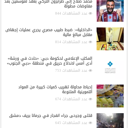
محمد صلاح إلى طرابزون التركي بعقد لموسمين بعد
مفاوضات مطولة
عدد المشاهدات 844
«الداخلية»: ضبط طبيب مصري يجري عمليات إجهاض
مقابل مبالغ مالية
عدد المشاهدات 814
المكتب الإعلامي لحكومة دبي: «حادث في ورشة»
أدى أمس لاندلاع حريق في منطقة «دبي الجنوب»
عدد المشاهدات 753
إحباط محاولة تهريب كميات كبيرة من المواد
التموينية المتنوعة
عدد المشاهدات 674
قتلى وجرحى جراء انفجار في جرمانا بريف دمشق
عدد المشاهدات 645