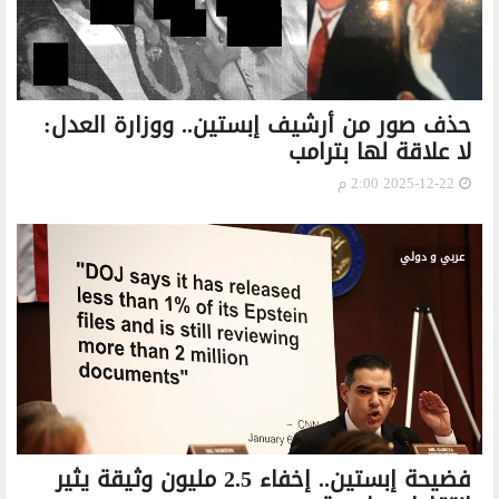
حذف صور من أرشيف إبستين.. ووزارة العدل:
لا علاقة لها بترامب
2025-12-22 2:00 م
عربي و دولي
فضيحة إبستين.. إخفاء 2.5 مليون وثيقة يثير