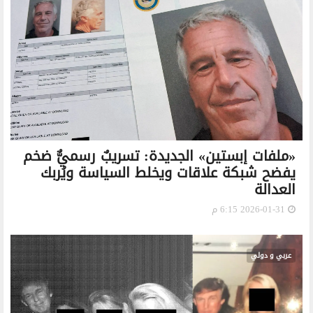
«ملفات إبستين» الجديدة: تسريبٌ رسميٌّ ضخم
يفضح شبكة علاقات ويخلط السياسة ويُربك
العدالة
2026-01-31 6:15 م
عربي و دولي