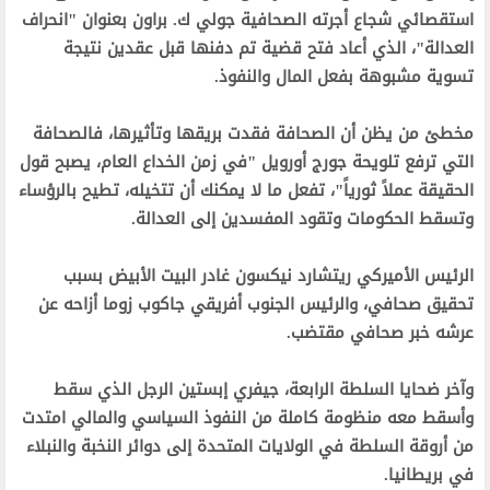
استقصائي شجاع أجرته الصحافية جولي ك. براون بعنوان "انحراف
العدالة"، الذي أعاد فتح قضية تم دفنها قبل عقدين نتيجة
تسوية مشبوهة بفعل المال والنفوذ.‬
‫مخطئ من يظن أن الصحافة فقدت بريقها وتأثيرها، فالصحافة
التي ترفع تلويحة جورج أورويل "في زمن الخداع العام، يصبح قول
الحقيقة عملاً ثورياً"، تفعل ما لا يمكنك أن تتخيله، تطيح بالرؤساء
وتسقط الحكومات وتقود المفسدين إلى العدالة.‬
‫الرئيس الأميركي ريتشارد نيكسون غادر البيت الأبيض بسبب
تحقيق صحافي، والرئيس الجنوب أفريقي جاكوب زوما أزاحه عن
عرشه خبر صحافي مقتضب.‬
‫وآخر ضحايا السلطة الرابعة، جيفري إبستين الرجل الذي سقط
وأسقط معه منظومة كاملة من النفوذ السياسي والمالي امتدت
من أروقة السلطة في الولايات المتحدة إلى دوائر النخبة والنبلاء
في بريطانيا. ‬