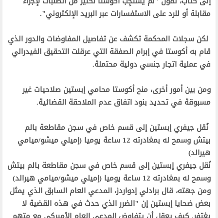
إلى كتاب، تقول "لم يستجِب أكوستا لكثير من الطلبات لإجراء
مقابلة أو للرد على الاستفسارات عبر البريد الإلكتروني".‬
‫ لكن سجلات المحكمة تكشف عن تفاصيل المفاوضات والدور الذي
قام به أكوستا في إبرام الصفقة التي عرقلت التحقيق الفيدرالي
في عملية اتجار جنسي دولية محتملة.‬
‫ومن بين أمور أخرى، منح أكوستا محامي إبستين صلاحيات غير
مسبوقة في تحديد بنود اتفاق عدم الملاحقة القضائية.‬
‫ نُقل جيفري إبستين إلى قسم خاص في سجن مقاطعة بالم
بيتش وسمح له بمغادرته 12 ساعة يوميا (إميلي ميشو/ميامي
هيرالد)‬
‫نُقل جيفري إبستين إلى قسم خاص في سجن مقاطعة بالم بيتش
وسمح له بمغادرته 12 ساعة يوميا (إميلي ميشو/ميامي هيرالد)‬
‫ومن جهته، قال برادلي إدواردز، المدعي العام السابق الذي يمثل
بعض ضحايا إبستين إن "الضرر الذي حدث في هذه القضية لا
يغتفر. كيف يعقل أن يتفاوض المدعي العام الأميركي مع متهم