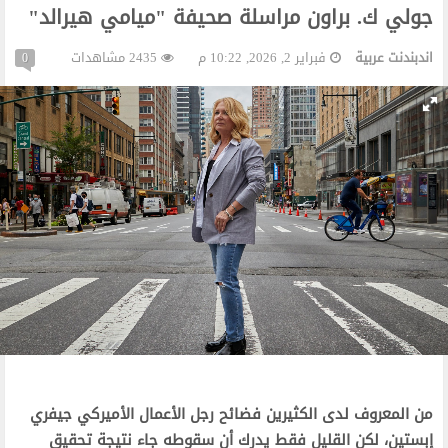
جولي ك. براون مراسلة صحيفة "ميامي هيرالد"
اندبندنت عربية
فبراير 2, 2026, 10:22 م
2435 مشاهدات
0
‫من المعروف لدى الكثيرين فضائح رجل الأعمال الأميركي جيفري
إبستين، لكن القليل فقط يدرك أن سقوطه جاء نتيجة تحقيق