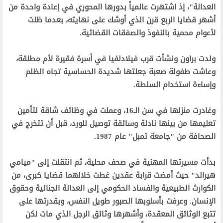
العدالة"، إذ اشتهرت عالمياً بدورها المحوري في إعادة واحدة من
أشهر قضايا الربع قرن الذي أوشك على نهايته، بعدما ظلت
لأعوام محمية بالنفوذ والصفقات القضائية.‬
‫ولدت براون ونشأت قرب فيلادلفيا في أسرة فقيرة لأم مطلقة،
وعاشت طفولة صعبة جعلتها شديدة الحساسية تجاه الظلم
وإساءة استخدام السلطة.‬
‫وغادرت منزلها في سن الـ16، وعملت في وظائف شاقة لتأمين
تعليمها من بينها نادلة وسائقة توصيل للورد، قبل أن تتخرج في
الصحافة من "جامعة تمبل" عام 1987.‬
‫بدأت مسيرتها المهنية في صحف محلية، ثم انتقلت إلى "ميامي
هيرالد" حيث أمضت قرابة عقدين غطت خلالهما قضايا كبرى، من
الكوارث الطبيعية والفساد الحكومي إلى العدالة الجنائية وحقوق
الإنسان. وعرفت بأسلوبها الصبور طويل النفس، وبقدرتها على
تتبع الوثائق المعقدة، وأشهرها وثائق الرجل الذي مات لكن