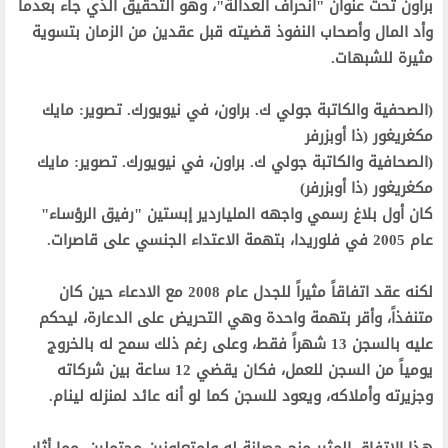
براون تحت عنوان "انحراف العدالة"، وهو التحقيق الذي جاء بعدما
وأد المال وأصحاب النفوذ قضيته قبل عقدين من الزمان بتسوية
مثيرة للشبهات.‬
‫(الصحفية والكاتبة جولي ك. براون، في نيويورك. تصوير: مايك
مكغريغور (ذا أوبزرفر ‬
‫(الصحافية والكاتبة جولي ك. براون، في نيويورك. تصوير: مايك
مكغريغور (ذا أوبزرفر)‬
‫كان أول بلاغ رسمي واجهه الملياردير إبستين "رفيق الرؤساء"
عام 2005 في فلوريدا، بتهمة الاعتداء الجنسي على قاصرات.‬
‫لكنه عقد اتفاقاً مثيراً للجدل عام 2008 مع الادعاء حين كان
متنفذاً، وأقر بتهمة واحدة وهي التحريض على الدعارة، ليحكم
عليه بالسجن 13 شهراً فقط، وعلى رغم ذلك سمح له بالخروج
يومياً من السجن للعمل، فكان يقضي 12 ساعة بين شركاته
وجزيرته وأملاكه، ويعود للسجن كما لو أنه عائد لمنزله لينام.‬