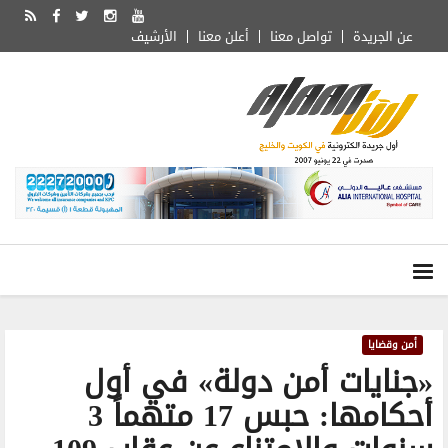
عن الجريدة
تواصل معنا
أعلن معنا
الأرشيف
أمن وقضايا
«جنايات أمن دولة» في أول
أحكامها: حبس 17 متهماً 3