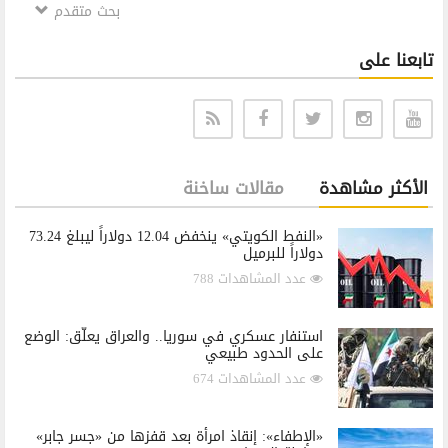
بحث متقدم
تابعنا على
الأكثر مشاهدة
مقالات ساخنة
«النفط الكويتي» ينخفض 12.04 دولاراً ليبلغ 73.24
دولاراً للبرميل
عدد المشاهدات 788
استنفار عسكري في سوريا.. والعراق يعلّق: الوضع
على الحدود طبيعي
عدد المشاهدات 674
«الإطفاء»: إنقاذ امرأة بعد قفزها من «جسر جابر»