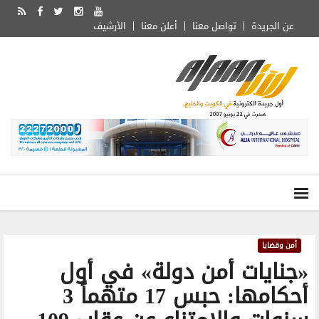
عن الجريدة
تواصل معنا
أعلن معنا
الأرشيف
أمن وقضايا
«جنايات أمن دولة» في أول
أحكامها: حبس 17 متهماً 3