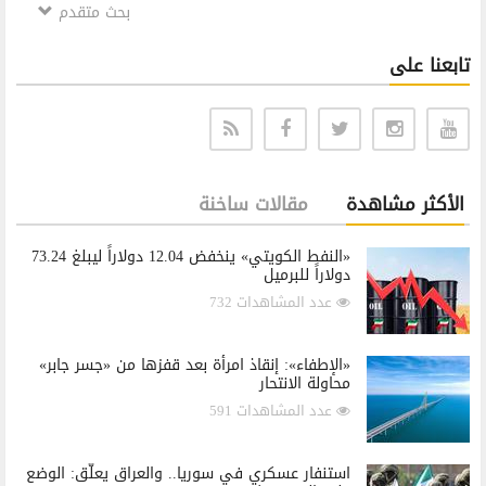
بحث متقدم
تابعنا على
الأكثر مشاهدة
مقالات ساخنة
«النفط الكويتي» ينخفض 12.04 دولاراً ليبلغ 73.24
دولاراً للبرميل
عدد المشاهدات 732
«الإطفاء»: إنقاذ امرأة بعد قفزها من «جسر جابر»
محاولة الانتحار
عدد المشاهدات 591
استنفار عسكري في سوريا.. والعراق يعلّق: الوضع