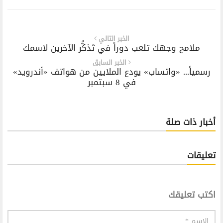
الخبر التالي
ملامح وجهك تلعب دوراً في تَذكُّر الآخرين لاسمك
الخبر السابق
رسمياً... «واتساب» يودع الملايين من هواتف «أندرويد»
في 8 سبتمبر
أخبار ذات صلة
تعليقات
اكتب تعليقك