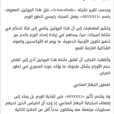
وبحسب تقرير نشرته «ScienceDaily»، فإن هذا البروتين، المعروف
باسم «HOXD13»، يعمل كمحرك رئيسي لتطور الورم.
وتشير المعطيات إلى أن هذا البروتين ينتمي إلى فئة تتحكم في
نشاط الجينات، حيث يساهم في زيادة إمداد الورم بالدم عبر
تحفيز تكوين الأوعية الدموية، ما يوفر له الأوكسجين والمواد
الغذائية اللازمة للنمو.
وأظهرت التجارب أن تقليل نشاط هذا البروتين أدى إلى تقلص
حجم الأورام بشكل ملحوظ، ما يؤكد دوره المحوري في تطور
المرض.
تعطيل الجهاز المناعي
ولا يقتصر تأثير «HOXD13» على تغذية الورم، بل يمتد إلى
إضعاف استجابة الجهاز المناعي، إذ وجد أن المرضى الذين لديهم
مستويات مرتفعة منه يمتلكون عدداً أقل من الخلايا التائية