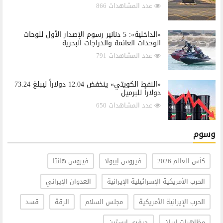
عدد المشاهدات 866
«الداخلية»: 5 دنانير رسوم الإصدار الأول للوحات
الوحدات العائمة والدراجات البحرية
عدد المشاهدات 791
«النفط الكويتي» ينخفض 12.04 دولاراً ليبلغ 73.24
دولاراً للبرميل
عدد المشاهدات 650
وسوم
كأس العالم 2026
فيروس إيبولا
فيروس هانتا
الحرب الأمريكية الإسرائيلية الإيرانية
العدوان الإيراني
الحرب الإيرانية الأمريكية
مجلس السلام
الرقة
قسد
مظاهرات إيران
جيفري إبستين