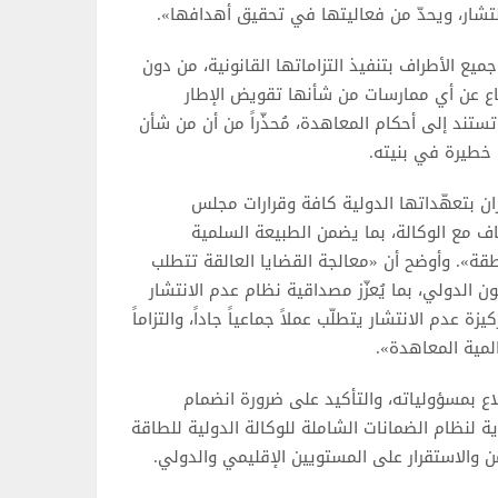
نتشار، ويحدّ من فعاليتها في تحقيق أهدافها».
ع الأطراف بتنفيذ التزاماتها القانونية، من دون
تناع عن أي ممارسات من شأنها تقويض الإطار
ستند إلى أحكام المعاهدة، مُحذّراً من أن من شأن
 خطيرة في بنيته.
ان بتعهّداتها الدولية كافة وقرارات مجلس
اف مع الوكالة، بما يضمن الطبيعة السلمية
طقة». وأوضح أن «معالجة القضايا العالقة تتطلب
انون الدولي، بما يُعزّز مصداقية نظام عدم الانتشار
 عدم الانتشار يتطلّب عملاً جماعياً جاداً، والتزاماً
لمية المعاهدة».
ع بمسؤولياته، والتأكيد على ضرورة انضمام
ة لنظام الضمانات الشاملة للوكالة الدولية للطاقة
من والاستقرار على المستويين الإقليمي والدولي.