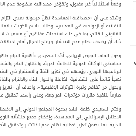
وضعاً استثنائياً غير مقبول، ويُقوّض مصداقية منظومة عدم الا
وشدّد على أن «مصداقية المعاهدة تظلّ مرهونة بمدى التزام جمي
انتقائية أو ازدواجية في المعايير». وطالب باسم الكويت بالام
القانوني القائم، بما في ذلك استحداث مفاهيم أو مسميات لا ت
ذلك أن يضعف نظام عدم الانتشار، ويفتح المجال أمام اختلالات
وحول الملف النووي الإيراني، أكّد السعيدي «أهمية التزام طهر
محافظي الوكالة الدولية للطاقة الذرية، والتعاون التام والشف
لبرنامجها النووي، ويُسهم في تعزيز الثقة والاستقرار في المن
نهجاً قائماً على الشفافية الكاملة والحوار البناء والالتزام بالق
ويحول من تفاقم وتيرة التوترات الإقليمية». وأضاف أن «تعزيز ركيزة
صارماً بتنفيذ مقررات مؤتمرات المراجعة، وعلى رأسها تحقيق عا
وختم السعيدي كلمة البلاد بدعوة المجتمع الدولي إلى الاضطلا
الاحتلال الإسرائيلي إلى المعاهدة، وإخضاع جميع منشآته النووي
الذرية، بما يضمن تعزيز فعالية نظام عدم الانتشار وتحقيق الأ