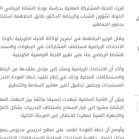
قررت اللجنة المشتركة المعنية بدراسة عودة النشاط الرياضي ال
الدولة لشؤون الشباب والرياضة الدكتور طارق الجلاهمة استئناف
ول
بحضور الجماهير.
وقال الوزير الجلاهمة في تصريح لوكالة الانباء الكويتية (كونا
الاتحادات الرياضية لاستئناف المشاركات في البطولات والاستحق
اً
للنشاط الرياضي بناء على تقرير اللجنة الاولمبية الكويتية.
وأكد أن الاتحادات الرياضية وصلت إلى مراحل متقدمة من الجا
والاستحقاقات المحلية وذلك في إطار تنفيذ خطة العودة التدري
المستجدات ويضمن تحقيق أعلى معايير السلامة والتنظيم.
وبيّن أن الفترة الماضية شهدت تنسيقا مكثفا بين الجهات المعن
النشاط مشيرا الى قرار السماح باستئناف التدريبات بشكل كامل
والأجهزة الفنية تمهيدا للانتقال إلى المرحلة التالية.
وأوضح أن خطة العودة تعتمد على منهج تدريجي مدروس يضع في
وذلك لضمان جاهزية المنتخبات الوطنية للاستحقاقات الإقليمي