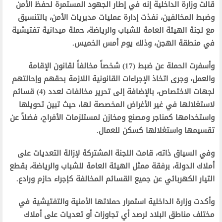
قالت وزارة الداخلية إنه في إطار الجهود المستمرة لحفظ الأمن
وضبط المخالفين، نفذت إدارة عمليات مديريات الأمن، بالتنسيق
مع لجنة الهيئة العامة للشباب والرياضة، حملة ميدانية تفتيشية
في منطقة الهجن، وذلك يوم أمس الخميس.
وأسفرت الحملة عن ضبط (17) شخصاً مخالفاً لقانون الإقامة
والعمل، وجرى اتخاذ الإجراءات القانونية اللازمة بحقهم وإحالتهم
لجهات الاختصاص، بالإضافة إلى تحرير مخالفات لعدد (4) قسائم
لاستغلالها في غير الأغراض المخصصة لها، حيث تبين تحويلها
واستخدامها كمناجر ومصنع ومخازن لمستلزمات الأفراح، فضلاً عن
تقسيمها واستغلالها كسكن للعمال.
وفي السياق ذاته، قامت اللجنة المشتركة لإزالة التعديات على
أملاك الدولة، برفقة ممثل الهيئة العامة للشباب والرياضة، بقطع
التيار الكهربائي عن جميع القسائم المخالفة كإجراء حازم ورادع.
وأكدت وزارة الداخلية استمرار حملاتها الأمنية والتفتيشية في
مختلف مناطق البلاد لرصد أي تجاوزات أو تعديات على أملاك