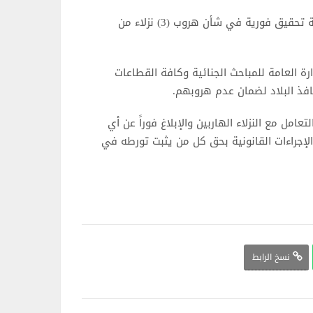
أمر النائب الأول لرئيس مجلس الوزراء وزير الداخلية بتشكيل لجنة تحقيق فورية في شأن هروب (3) نزلاء من
رة العامة للمباحث الجنائية وكافة القطاعات
فذ البلاد لضمان عدم هروبهم.
مل مع النزلاء الهاربين والإبلاغ فوراً عن أي
ف الطوارئ (112)، مؤكدة اتخاذ الإجراءات القانونية بحق كل من يثبت تورطه في
نسخ الرابط