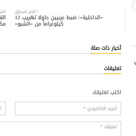
الخبر السابق
الخب
«الداخلية»: ضبط عربيين حاولا تهريب 12
الق
كيلوغراماً من «الشبو»
مك
أخبار ذات صلة
تعليقات
اكتب تعليقك