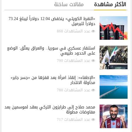
الأكثر مشاهدة
مقالات ساخنة
«النفط الكويتي» ينخفض 12.04 دولاراً ليبلغ 73.24
دولاراً للبرميل
عدد المشاهدات 868
استنفار عسكري في سوريا.. والعراق يعلّق: الوضع
على الحدود طبيعي
عدد المشاهدات 790
«الإطفاء»: إنقاذ امرأة بعد قفزها من «جسر جابر»
محاولة الانتحار
عدد المشاهدات 780
محمد صلاح إلى طرابزون التركي بعقد لموسمين بعد
مفاوضات مطولة
عدد المشاهدات 717