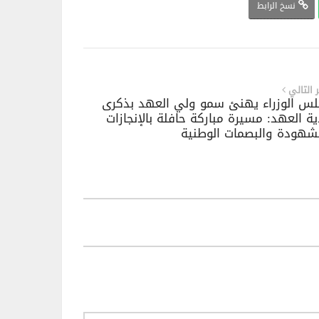
نسخ الرابط
ر التالي
جلس الوزراء⁩ يهنئ سمو ولي العهد بذكرى
ية العهد: مسيرة مباركة حافلة بالإنجازات
شهودة والبصمات الوطنية ‏