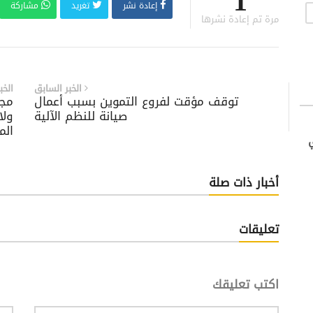
1
إعادة نشر
تغريد
مشاركة
مرة تم إعادة نشرها
الخبر السابق
الخب
توقف مؤقت لفروع التموين بسبب أعمال
‏م‬
صيانة للنظم الآلية
ولا
الم
أخبار ذات صلة
تعليقات
اكتب تعليقك