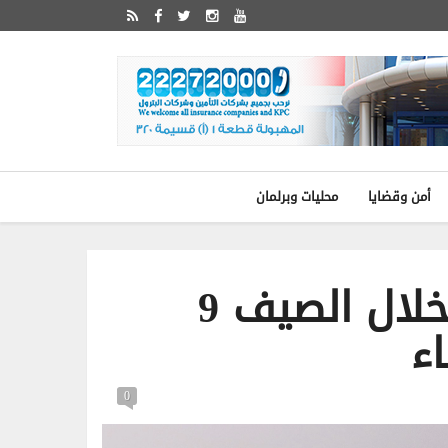
أمن وقضايا
محليات وبرلمان
«البلدية»: دفن الجنائز خلال الصيف 9
ء
0