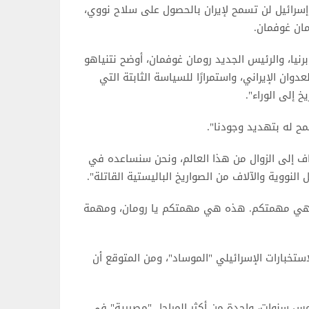
 أن إسرائيل لن تسمح لإيران بالحصول على سلاح نووي،
مان غوفمان.
نيا، والرئيس الجديد رومان غوفمان، أوضح نتنياهو
ان الإيراني، واستمرارًا للسياسة الثابتة التي
 إلى الوراء".
ح له بتهديد وجودنا".
اف إلى الزوال من هذا العالم، ونحن سنساعده في
لنووية والآلاف من الصواريخ الباليستية القاتلة".
 هي مهمتكم. هذه هي مهمتكم يا رومان، ومهمة
استخبارات الإسرائيلي "الموساد"، ومن المتوقع أن
 خمس سنوات، واحدة من أكثر المراحل "مصيرية" في