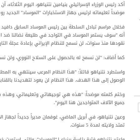
أكد رئيس الوزراء الإسرائيلي بنيامين نتنياهو، اليوم الثلاثاء،
موضحاً تعليماته لرئيس جهاز الاستخبارات "الموساد" الجديد رو
فخلال مراسم تبادل السلطة بين رئيس الموساد السابق دافيد بر
أنه "سوف يستمر الموساد في التواجد في طليعة نضالنا ضد العدو
نقودها منذ سنوات، لن نسمح للنظام الإيراني بإعادة عجلة التاريخ
كما أضاف: "لن نسمح له بالحصول على السلاح النووي، ولن نسم
واستطرد نتنياهو قائلاً: "هذا النظام المرعب سينتهي به المط
الوصول إلى هذا الهدف. هذا النظام لن يعود لتهديدنا بالقنابل ا
وختم كلمته موضحاً: "هذه هي توجيهاتي وتعليماتي، وهذه
جميع الآلاف المتواجدين هنا اليوم".
وعين نتنياهو، في أبريل الماضي، غوفمان مديراً جديداً لجهاز ال
تمتد ولايته لمدة 5 سنوات.
واعتبر نتنياهو فترة رئاسة برنياع لـ"الموساد"، والتي استمرت