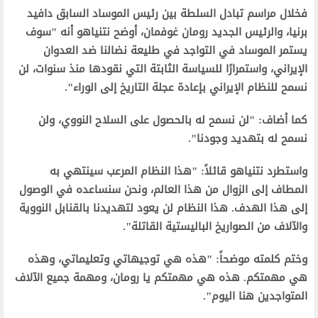
فخلال مراسم تبادل السلطة بين رئيس الموساد السابق دافيد
برنيا، والرئيس الجديد رومان غوفمان، أوضح نتنياهو أنه "سوف
يستمر الموساد في التواجد في طليعة نضالنا ضد العدوان
الإيراني، واستمرارًا للسياسة الثابتة التي نقودها منذ سنوات، لن
نسمح للنظام الإيراني بإعادة عجلة التاريخ إلى الوراء".
كما أضاف: "لن نسمح له بالحصول على السلاح النووي، ولن
نسمح له بتهديد وجودنا".
واستطرد نتنياهو قائلاً: "هذا النظام المرعب سينتهي به
المطاف إلى الزوال من هذا العالم، ونحن سنساعده في الوصول
إلى هذا الهدف. هذا النظام لن يعود لتهديدنا بالقنابل النووية
والآلاف من الصواريخ الباليستية القاتلة".
وختم كلمته موضحاً: "هذه هي توجيهاتي وتعليماتي، وهذه
هي مهمتكم. هذه هي مهمتكم يا رومان، ومهمة جميع الآلاف
المتواجدين هنا اليوم".