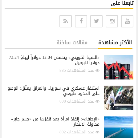
تابعنا على
الأكثر مشاهدة
مقالات ساخنة
«النفط الكويتي» ينخفض 12.04 دولاراً ليبلغ 73.24
دولاراً للبرميل
عدد المشاهدات 885
استنفار عسكري في سوريا.. والعراق يعلّق: الوضع
على الحدود طبيعي
عدد المشاهدات 808
«الإطفاء»: إنقاذ امرأة بعد قفزها من «جسر جابر»
محاولة الانتحار
عدد المشاهدات 802