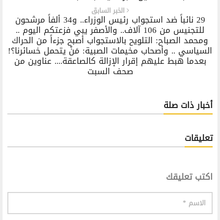
الخبر السابق
29 نائباً ضد استجواب رئيس الوزراء.. و34 ألفاً مرشحون
للتجنيس من 106 آلاف.. والأصفر يبي فزعتكم اليوم ..
ومحمد الصباح: التلويح بالاستجواب أصبح جزءاً من الحراك
السياسي .. وأصحاب مخيمات الصبية: مَنْ يتحمل خسائرنا؟!
بعدما هبط عليهم إقرار الإزالة كالصاعقة.... عناوين من
صحف السبت
أخبار ذات صلة
تعليقات
اكتب تعليقك