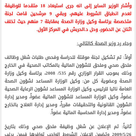
وأشار الوزير الساير إلى انه جرى استبعاد 18 متقدما للوظيفة
لعدم انطباق الشروط عليهم، وبقي 9 مرشحين قامت لجنة
متخصصة برئاسة وكيل وزارة الصحة بمقابلة 7 منهم حيث تخلف
اثنان عن الحضور، وحل د.الحربش في المركز الأول.
وجاء رد وزير الصحة كالتالي:
أولاً: تم تشكيل لجنة موقتة للدراسة وفحص طلبات شغل وظائف
ملحق صحي وملحق للشؤون المالية بالمكاتب الصحية في الخارج
وذلك بموجب القرار الوزاري رقم 535/ 2008، برئاسة وكيل وزارة
الصحة وعضوية كل من: وكيل الوزارة المساعد لشؤون الصحة
العامة نائبا للرئيس، وكيل الوزارة المساعد لشؤون الرعاية الصحية
عضواً، وكيل الوزارة المساعد للشؤون المالية عضواً، ومدير إدارة
الشؤون القانونية والتحقيقات مقرراً، ومدير إدارة العلاج بالخارج
عضواً، ومدير إدارة المحاسبة المالية عضواً.
ثانياً: تم الإعلان عن شغل وظيفة ملحق صحي وذلك بتاريخ
2009/5/26 وتضمن الإعلان الشروط الواجب توافرها فيمن يرغب