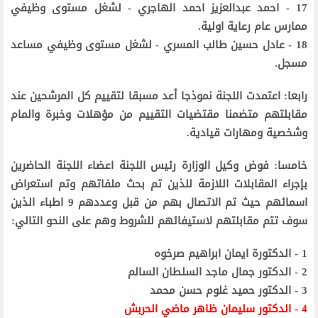
17 - احمد عبدالعزيز احمد الهاجري - لشغل مستوى وظيفي
ممارس عام رعاية اولية.
18 - عادل حسين طالب المسري - لشغل مستوى وظيفي مساعد
مسجل.
رابعا: اعتمدت اللجنة نموذجا أعد مسبقا لتقييم كل المرشحين عند
مقابلتهم متضمنا مقتضيات التقييم من مؤهلات وخبرة والمام
وشخصية ومهارات قيادية.
خامسا: فوض وكيل الوزارة رئيس اللجنة اعضاء اللجنة الحاضرين
بإجراء المقابلات اللازمة للذين تم بحث ملفاتهم وتم استعراض
اسمائهم حيث تم الاتصال بهم من قبل وعددهم 9 اطباء الذين
سوف تتم مقابلتهم لاستيفائهم للشروط وهم على النحو التالي:
1 - الدكتورة ايمان ابراهيم صرخوه
2 - الدكتور جمال ماجد السلطان السالم
3 - الدكتور حميد غلوم حسن محمد
4 - الدكتور سليمان ظاهر ماضي الحربش